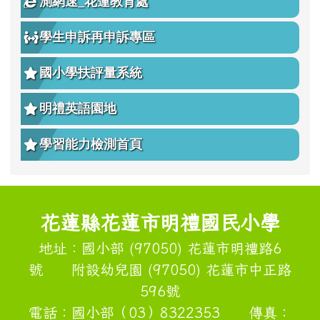
測網速_花蓮教育處
學生申訴再申訴專區
國小學扶評量系統
明禮英語園地
學習能力檢測首頁
頁尾區域內容
花蓮縣花蓮市明禮國民小學
地址：國小部 (97050) 花蓮市明禮路6
號 附設幼兒園 (97050) 花蓮市中正路
596號
電話：國小部（03）8322353 傳真：