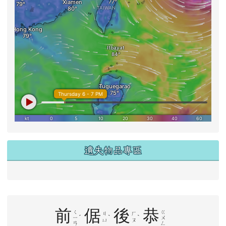
遺失物品專區
右邊區域內容
前
倨
後
恭
ㄑ
ㄍ
ㄐ
ㄏ
ˊ
ˋ
ˋ
ㄧ
ㄨ
ㄩ
ㄡ
ㄢ
ㄥ