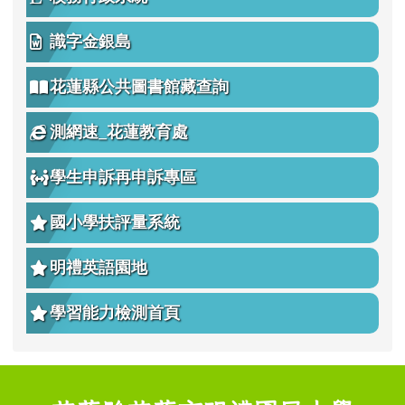
識字金銀島
花蓮縣公共圖書館藏查詢
測網速_花蓮教育處
學生申訴再申訴專區
國小學扶評量系統
明禮英語園地
學習能力檢測首頁
頁尾區域內容