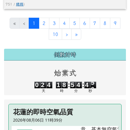
751 /
總務
)
(目前頁次)
«
‹
1
2
3
4
5
6
7
8
9
下一頁
最後頁
10
›
»
左邊區域內容
倒數計時
始業式
0
2
4
1
8
5
4
4
5
0
2
4
1
8
:
5
4
:
4
5
天
時
分
秒
花蓮的即時空氣品質
2026年08月06日 11時39分