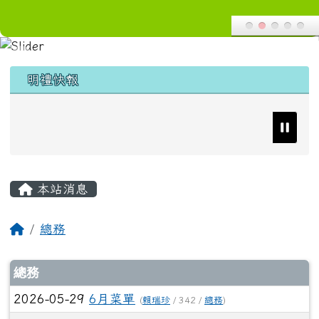
導覽列
花蓮縣花蓮市明禮國小
跳至主內容區
頁尾區域
上中區域內容
明禮快報
主內容區域
本站消息
回首頁
總務
文章列表
總務
2026-05-29
6月菜單
(
賴瑞珍
/ 342 /
總務
)