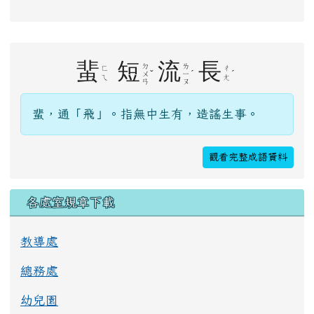
右邊區域內容
蜚
短
流
長
ㄉ
ㄌ
ㄈ
ㄔ
ˇ
ˊ
ˊ
ㄨ
ㄧ
ㄟ
ㄤ
ㄢ
ㄡ
蜚，通「飛」。指無中生有，造謠生事。
觀看完整成語資料
各處室規章下載
教導處
總務處
幼兒園