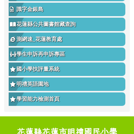
識字金銀島
花蓮縣公共圖書館藏查詢
測網速_花蓮教育處
學生申訴再申訴專區
國小學扶評量系統
明禮英語園地
學習能力檢測首頁
頁尾區域內容
花蓮縣花蓮市明禮國民小學