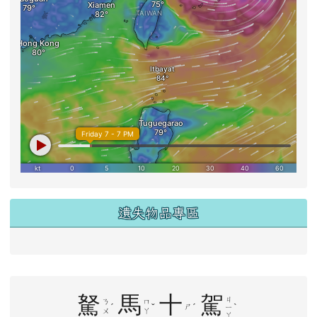
遺失物品專區
右邊區域內容
駑
馬
十
駕
ㄐ
ㄋ
ㄇ
ˊ
ˇ
ˊ
ˋ
ㄕ
ㄧ
ㄨ
ㄚ
ㄚ