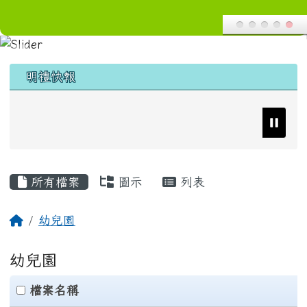
導覽列
花蓮縣花蓮市明禮國小
跳至主內容區
頁尾區域
上中區域內容
明禮快報
主內容區域
所有檔案
圖示
列表
回首頁
幼兒園
幼兒園
clickAll
檔案名稱