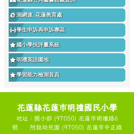
花蓮縣公共圖書館藏查詢
測網速_花蓮教育處
學生申訴再申訴專區
國小學扶評量系統
明禮英語園地
學習能力檢測首頁
頁尾區域內容
花蓮縣花蓮市明禮國民小學
地址：國小部 (97050) 花蓮市明禮路6
號 附設幼兒園 (97050) 花蓮市中正路