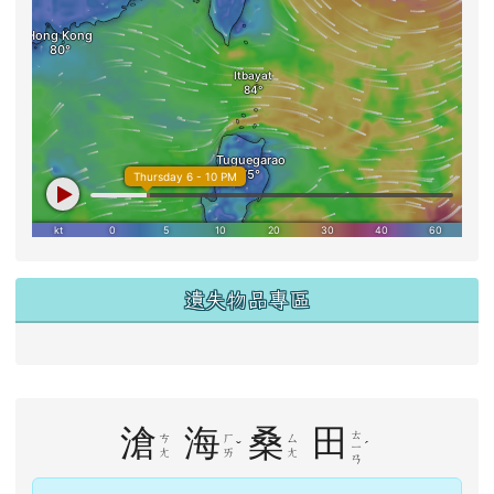
遺失物品專區
右邊區域內容
滄
海
桑
田
ㄊ
ㄘ
ㄏ
ㄙ
ˇ
ˊ
ㄧ
ㄤ
ㄞ
ㄤ
ㄢ