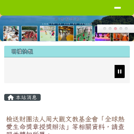
導覽列
花蓮縣花蓮市明禮國小
跳至主內容區
頁尾區域
上中區域內容
明禮快報
主內容區域
本站消息
檢送財團法人周大觀文教基金會「全球熱
愛生命獎章授獎辦法」等相關資料，請查