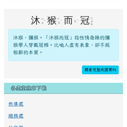
右邊區域內容
沐
猴
而
冠
ㄍ
ㄇ
ㄏ
ˋ
ˊ
ˊ
ㄦ
ㄨ
ㄨ
ㄡ
ㄢ
沐猴，獼猴。「沐猴而冠」指性情急躁的獼
猴學人穿戴冠帽。比喻人虛有表象，卻不脫
粗鄙的本質。
觀看完整成語資料
各處室規章下載
教導處
總務處