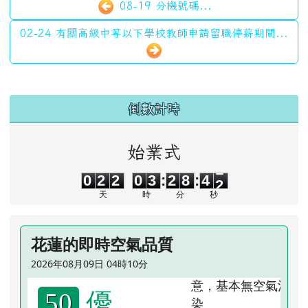
08-19 分機號碼...
02-24 有關高級中等以下學校教師申請留職停薪期間...
左邊區域內容
倒數計時
始業式
0
2
2
0
3
2
8
4
1
0
2
2
0
3
:
2
8
:
4
1
天
時
分
秒
花蓮的即時空氣品質
2026年08月09日 04時10分
優
50