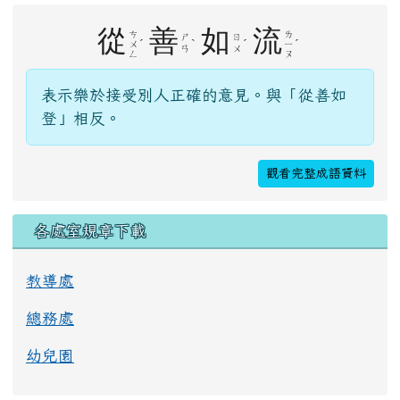
右邊區域內容
從
善
如
流
ㄘ
ㄌ
ㄕ
ㄖ
ˊ
ˋ
ˊ
ˊ
ㄨ
ㄧ
ㄢ
ㄨ
ㄥ
ㄡ
表示樂於接受別人正確的意見。與「從善如
登」相反。
觀看完整成語資料
各處室規章下載
教導處
總務處
幼兒園