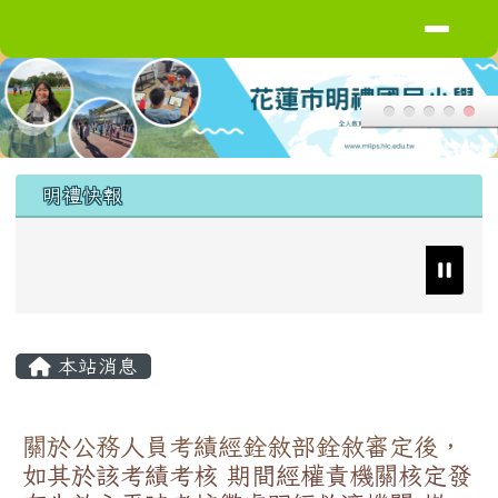
導覽列
花蓮縣花蓮市明禮國小
跳至主內容區
頁尾區域
上中區域內容
明禮快報
主內容區域
本站消息
關於公務人員考績經銓敘部銓敘審定後，
如其於該考績考核 期間經權責機關核定發