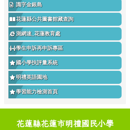
識字金銀島
花蓮縣公共圖書館藏查詢
測網速_花蓮教育處
學生申訴再申訴專區
國小學扶評量系統
明禮英語園地
學習能力檢測首頁
頁尾區域內容
花蓮縣花蓮市明禮國民小學