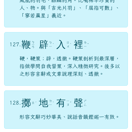
鳳凰的羽毛、麒麟的角。比喻稀罕珍貴的
人、物。與「吉光片羽」、「屈指可數」、
「寥若晨星」義近。
鞭
辟
入
裡
ㄅ
ㄅ
ㄖ
ㄌ
127.
ㄧ
ˋ
ˋ
ˇ
ㄧ
ㄨ
ㄧ
ㄢ
鞭，鞭策；辟，透徹。鞭策剖析到最深層，
指做學問自我督策，深入精微研究。後多以
之形容言辭或文章說理深刻、透徹。
擲
地
有
聲
ㄉ
ㄧ
ㄕ
128.
ㄓ
ˊ
ˋ
ˇ
ㄧ
ㄡ
ㄥ
形容文辭巧妙華美、說話音韻鏗鏘一有致。