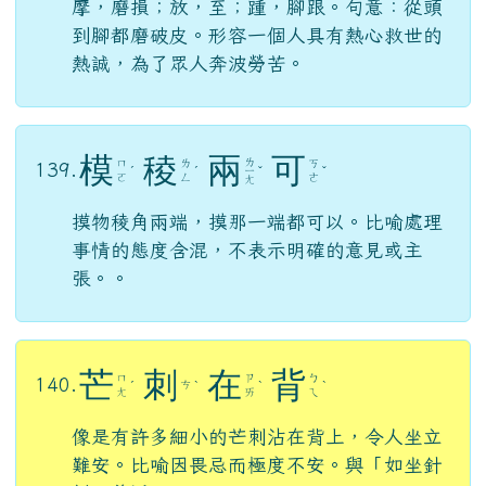
摩，磨損；放，至；踵，腳跟。句意：從頭
到腳都磨破皮。形容一個人具有熱心救世的
熱誠，為了眾人奔波勞苦。
模
稜
兩
可
ㄌ
ㄇ
ㄌ
ㄎ
139.
ˊ
ˊ
ㄧ
ˇ
ˇ
ㄛ
ㄥ
ㄜ
ㄤ
摸物稜角兩端，摸那一端都可以。比喻處理
事情的態度含混，不表示明確的意見或主
張。。
芒
刺
在
背
ㄇ
ㄗ
ㄅ
140.
ㄘ
ˊ
ˋ
ˋ
ˋ
ㄤ
ㄞ
ㄟ
像是有許多細小的芒刺沾在背上，令人坐立