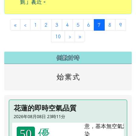
難安。比喻因畏忌而極度不安。與「如坐針
氈」義近。
第一頁
上一頁
(目前頁次)
«
‹
1
2
3
4
5
6
7
8
9
下一頁
最後頁
10
›
»
左邊區域內容
倒數計時
始業式
花蓮的即時空氣品質
2026年08月08日 23時11分