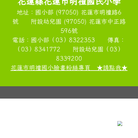
頁尾區域內容
花蓮縣花蓮市明禮國民小學
地址：國小部 (97050) 花蓮市明禮路6
號 附設幼兒園 (97050) 花蓮市中正路
596號
電話：國小部（03）8322353 傳真：
（03）8341772 附設幼兒園（03）
8339200
花蓮市明禮國小臉書粉絲專頁 ★請點我★