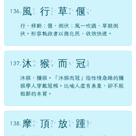
風
行
草
偃
ㄒ
ㄈ
ㄘ
ㄧ
136.
ㄧ
ˊ
ˇ
ˇ
ㄥ
ㄠ
ㄢ
ㄥ
行，移動；偃，倒伏；風一吹過，草就倒
伏。形容執政者以德化民，收效快速。
沐
猴
而
冠
ㄍ
ㄇ
ㄏ
137.
ㄦ
ˋ
ˊ
ˊ
ㄨ
ㄨ
ㄡ
ㄢ
沐猴，獼猴。「沐猴而冠」指性情急躁的獼
猴學人穿戴冠帽。比喻人虛有表象，卻不脫
粗鄙的本質。
摩
頂
放
踵
ㄉ
ㄓ
ㄇ
ㄈ
138.
ˊ
ㄧ
ˇ
ˇ
ㄨ
ˇ
ㄛ
ㄤ
ㄥ
ㄥ