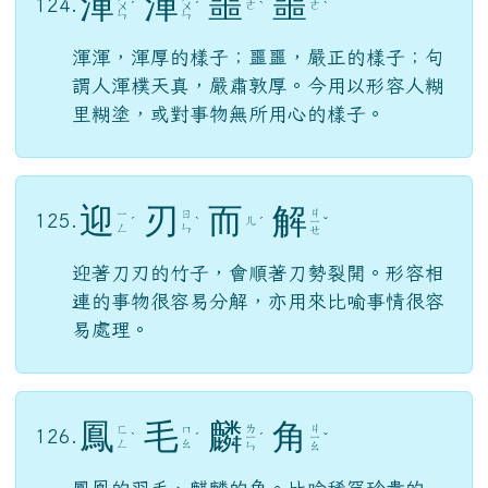
渾
渾
噩
噩
ㄏ
ㄏ
124.
ㄜ
ㄜ
ㄨ
ˊ
ㄨ
ˊ
ˋ
ˋ
ㄣ
ㄣ
渾渾，渾厚的樣子；噩噩，嚴正的樣子；句
謂人渾樸天真，嚴肅敦厚。今用以形容人糊
里糊塗，或對事物無所用心的樣子。
迎
刃
而
解
ㄐ
ㄧ
ㄖ
125.
ㄦ
ˊ
ˋ
ˊ
ㄧ
ˇ
ㄥ
ㄣ
ㄝ
迎著刀刃的竹子，會順著刀勢裂開。形容相
連的事物很容易分解，亦用來比喻事情很容
易處理。
鳳
毛
麟
角
ㄌ
ㄐ
ㄈ
ㄇ
126.
ˋ
ˊ
ㄧ
ˊ
ㄧ
ˇ
ㄥ
ㄠ
ㄣ
ㄠ