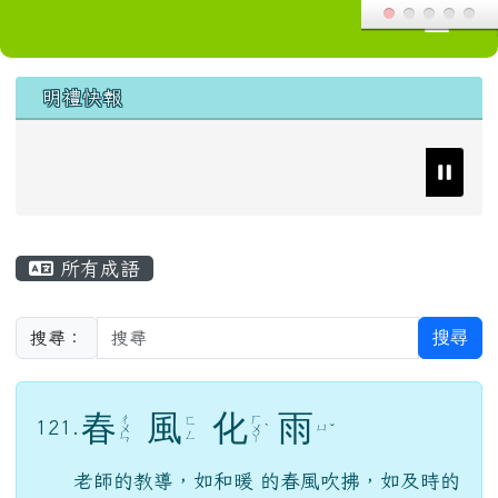
導覽列
花蓮縣花蓮市明禮國小
跳至主內容區
頁尾區域
上中區域內容
明禮快報
主內容區域
所有成語
搜尋
搜尋：
春
風
化
雨
ㄔ
ㄏ
ㄈ
121.
ㄩ
ㄨ
ㄨ
ˋ
ˇ
ㄥ
ㄣ
ㄚ