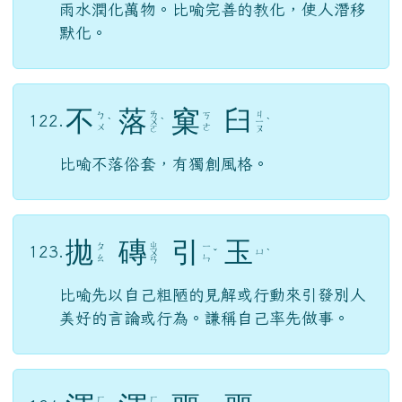
老師的教導，如和暖 的春風吹拂，如及時的
雨水潤化萬物。比喻完善的教化，使人潛移
默化。
不
落
窠
臼
ㄌ
ㄐ
ㄅ
ㄎ
122.
ˋ
ㄨ
ˋ
ㄧ
ˋ
ㄨ
ㄜ
ㄛ
ㄡ
比喻不落俗套，有獨創風格。
拋
磚
引
玉
ㄓ
ㄆ
ㄧ
123.
ㄩ
ㄨ
ˇ
ˋ
ㄠ
ㄣ
ㄢ
比喻先以自己粗陋的見解或行動來引發別人
美好的言論或行為。謙稱自己率先做事。