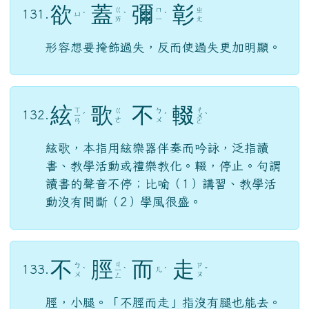
欲
蓋
彌
彰
ㄍ
ㄇ
ㄓ
131.
ㄩ
ˋ
ˋ
ˊ
ㄞ
ㄧ
ㄤ
形容想要掩飾過失，反而使過失更加明顯。
絃
歌
不
輟
ㄒ
ㄔ
ㄍ
ㄅ
132.
ㄧ
ˊ
ˊ
ㄨ
ˋ
ㄜ
ㄨ
ㄢ
ㄛ
絃歌，本指用絃樂器伴奏而吟詠，泛指讀
書、教學活動或禮樂教化。輟，停止。句謂
讀書的聲音不停；比喻（1）講習、教學活
動沒有間斷（2）學風很盛。
不
脛
而
走
ㄐ
ㄅ
ㄗ
133.
ㄦ
ˋ
ㄧ
ˋ
ˊ
ˇ
ㄨ
ㄡ
ㄥ