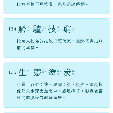
脛，小腿。「不脛而走」指沒有腿也能去。
比喻事物不用推廣，也能迅速傳播。
黔
驢
技
窮
ㄑ
ㄑ
ㄌ
ㄐ
134.
ㄧ
ˊ
ˊ
ˋ
ㄩ
ˊ
ㄩ
ㄧ
ㄢ
ㄥ
比喻人拙劣的技能已經使完，而終至露出無
能的本質。
生
靈
塗
炭
ㄌ
ㄕ
ㄊ
ㄊ
135.
ㄧ
ˊ
ˊ
ˋ
ㄥ
ㄨ
ㄢ
ㄥ
生靈，百姓；塗，泥濘；炭，炭火。塗炭指
像陷入水深火熱之中，處境痛苦。形容老百
姓的處境極為艱難痛苦。