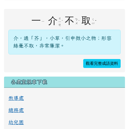
右邊區域內容
一
介
不
取
ㄐ
ㄅ
ㄑ
ˋ
ˋ
ˇ
ㄧ
ㄧ
ㄨ
ㄩ
ㄝ
介，通「芥」，小草，引申微小之物；形容
絲毫不取，非常廉潔。
觀看完整成語資料
各處室規章下載
教導處
總務處