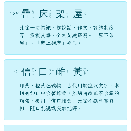
疊
床
架
屋
ㄉ
ㄔ
ㄐ
129.
ㄨ
ㄧ
ˊ
ㄨ
ˊ
ㄧ
ˋ
ㄝ
ㄤ
ㄚ
比喻一切措施，如說話、作文、設施制度
等，重複其事，全無創建發明。「屋下架
屋」、「床上施床」亦同。
信
口
雌
黃
ㄒ
ㄏ
ㄎ
130.
ㄘ
ㄧ
ˋ
ˇ
ㄨ
ˊ
ㄡ
ㄣ
ㄤ
雌黃，橙黃色礦物，古代用於塗改文字。本
指有如口中含著雌黃，能隨時改正不合意的
語句。後用「信口雌黃」比喻不顧事實真
相，隨口亂說或妄加批評。