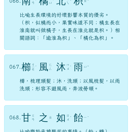
南
橘
北
枳
066.
ㄓ
ˊ
ˊ
ˇ
ˇ
ㄢ
ㄩ
ㄟ
比喻生長環境的好壞影響本質的優劣。
（枳，似橘而小，果實味道不同；橘生長在
淮南就叫做橘子，生長在淮北就是枳。）相
關語詞：「逾淮為枳」、「橘化為枳」。
櫛
風
沐
雨
ㄐ
ㄈ
ㄇ
067.
ㄩ
ㄧ
ˊ
ˋ
ˇ
ㄥ
ㄨ
ㄝ
櫛，梳理頭髮；沐，洗頭；以風梳髮，以雨
洗頭；形容不避風雨，奔波勞頓。
甘
之
如
飴
ㄍ
ㄖ
068.
ㄓ
ㄧ
ˊ
ˊ
ㄢ
ㄨ
比喻樂於承擔艱苦的事情。（飴，糖）