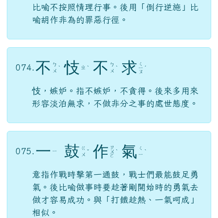
比喻不按照情理行事。後用「倒行逆施」比
喻胡作非為的罪惡行徑。
不
忮
不
求
ㄑ
ㄅ
ㄅ
074.
ㄓ
ˋ
ˋ
ˋ
ㄧ
ˊ
ㄨ
ㄨ
ㄡ
忮，嫉妒。指不嫉妒，不貪得。後來多用來
形容淡泊無求，不做非分之事的處世態度。
一
鼓
作
氣
ㄗ
ㄍ
ㄑ
075.
ㄧ
ˇ
ㄨ
ˋ
ˋ
ㄨ
ㄧ
ㄛ
意指作戰時擊第一通鼓，戰士們最能鼓足勇
氣。後比喻做事時要趁著剛開始時的勇氣去
做才容易成功。與「打鐵趁熱、一氣呵成」
相似。