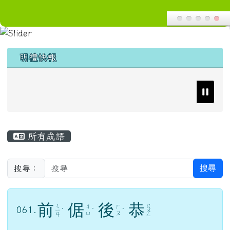
導覽列
花蓮縣花蓮市明禮國小
跳至主內容區
頁尾區域
上中區域內容
明禮快報
主內容區域
所有成語
搜尋
搜尋：
前
倨
後
恭
ㄑ
ㄍ
ㄐ
ㄏ
061.
ㄧ
ˊ
ˋ
ˋ
ㄨ
ㄩ
ㄡ
ㄢ
ㄥ