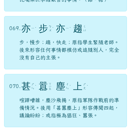
亦
步
亦
趨
ㄅ
ㄑ
069.
ㄧ
ㄧ
ˋ
ˋ
ˋ
ㄨ
ㄩ
步，慢步；趨，快走；原指學生緊隨老師。
後來形容任何事情都模仿或追隨別人，完全
沒有自己的主張。
甚
囂
塵
上
ㄒ
ㄕ
ㄔ
ㄕ
070.
ˋ
ㄧ
ˊ
ˋ
ㄣ
ㄣ
ㄤ
ㄠ
喧譁嘈雜，塵沙飛揚，原指軍隊作戰前的準
備情況。後用「甚囂塵上」形容傳聞四起，
議論紛紛；或指極為猖狂、囂張。