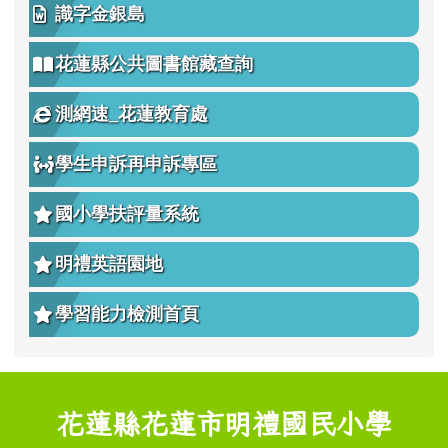
識字金銀島
花蓮縣公共圖書館藏查詢
測網速_花蓮教育處
學生申訴再申訴專區
國小學扶評量系統
明禮英語園地
學習能力檢測首頁
頁尾區域內容
花蓮縣花蓮市明禮國民小學