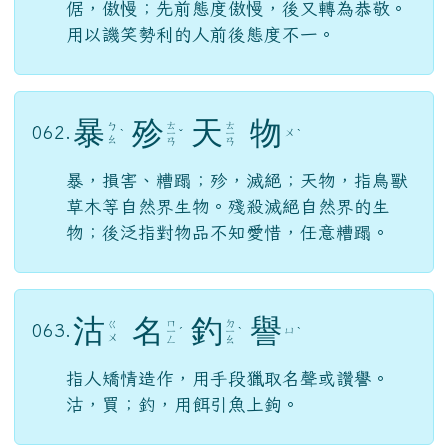
倨，傲慢；先前態度傲慢，後又轉為恭敬。
用以譏笑勢利的人前後態度不一。
暴
殄
天
物
ㄊ
ㄊ
ㄅ
062.
ㄨ
ˋ
ㄧ
ˇ
ㄧ
ˋ
ㄠ
ㄢ
ㄢ
暴，損害、糟蹋；殄，滅絕；天物，指鳥獸
草木等自然界生物。殘殺滅絕自然界的生
物；後泛指對物品不知愛惜，任意糟蹋。
沽
名
釣
譽
ㄇ
ㄉ
ㄍ
063.
ㄩ
ㄧ
ˊ
ㄧ
ˋ
ˋ
ㄨ
ㄥ
ㄠ
指人矯情造作，用手段獵取名聲或讚譽。
沽，買；釣，用餌引魚上鉤。