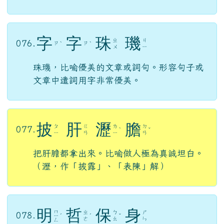
字
字
珠
璣
ㄓ
ㄐ
076.
ㄗ
ㄗ
ˋ
ˋ
ㄨ
ㄧ
珠璣，比喻優美的文章或詞句。形容句子或
文章中遣詞用字非常優美。
披
肝
瀝
膽
ㄆ
ㄍ
ㄌ
ㄉ
077.
ˋ
ˇ
ㄧ
ㄢ
ㄧ
ㄢ
把肝膽都拿出來。比喻做人極為真誠坦白。
（瀝，作「披露」、「表陳」解）
明
哲
保
身
ㄇ
ㄓ
ㄅ
ㄕ
078.
ㄧ
ˊ
ˊ
ˇ
ㄜ
ㄠ
ㄣ
ㄥ