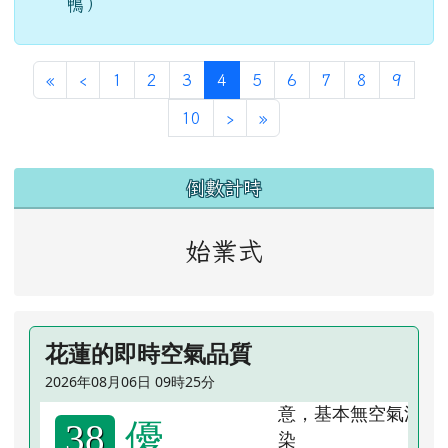
鴨）
第一頁
上一頁
(目前頁次)
«
‹
1
2
3
4
5
6
7
8
9
下一頁
最後頁
10
›
»
左邊區域內容
倒數計時
始業式
花蓮的即時空氣品質
2026年08月06日 09時25分
優
38