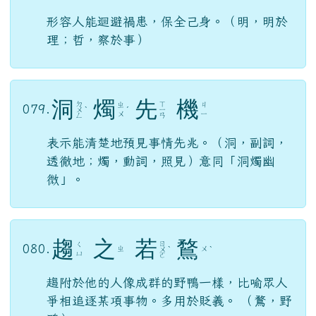
形容人能迴避禍患，保全己身。（明，明於
理；哲，察於事）
洞
燭
先
機
ㄉ
ㄒ
ㄓ
ㄐ
079.
ㄨ
ˋ
ˊ
ㄧ
ㄨ
ㄧ
ㄥ
ㄢ
表示能清楚地預見事情先兆。（洞，副詞，
透徹地；燭，動詞，照見）意同「洞燭幽
微」。
趨
之
若
鶩
ㄖ
ㄑ
080.
ㄓ
ㄨ
ㄨ
ˋ
ˋ
ㄩ
ㄛ
趨附於他的人像成群的野鴨一樣，比喻眾人
爭相追逐某項事物。多用於貶義。 （鶩，野