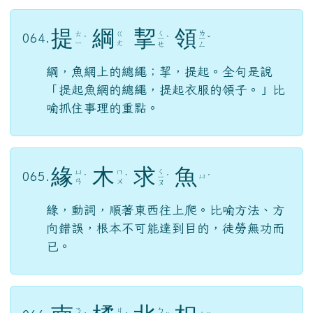
提
綱
挈
領
ㄑ
ㄌ
ㄊ
ㄍ
064.
ˊ
ㄧ
ˋ
ㄧ
ˇ
ㄧ
ㄤ
ㄝ
ㄥ
綱，魚網上的總繩；挈，提起。全句是說
「提起魚網的總繩，提起衣服的領子。」比
喻抓住事理的重點。
緣
木
求
魚
ㄑ
ㄩ
ㄇ
065.
ㄩ
ˊ
ˋ
ㄧ
ˊ
ˊ
ㄢ
ㄨ
ㄡ
緣，動詞，順著東西往上爬。比喻方法、方
向錯誤，根本不可能達到目的，徒勞無功而
已。
ㄋ
ㄐ
ㄅ