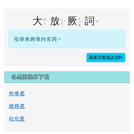
右邊區域內容
大
放
厥
詞
ㄐ
ㄉ
ㄈ
ˋ
ˋ
ˊ
ˊ
ㄘ
ㄩ
ㄚ
ㄤ
ㄝ
指發表誇張的言詞。
觀看完整成語資料
各處室規章下載
教導處
總務處
幼兒園