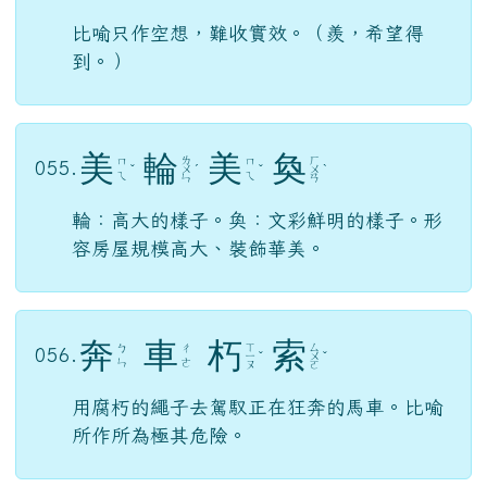
臨
淵
羨
魚
ㄌ
ㄒ
ㄩ
054.
ㄩ
ㄧ
ˊ
ㄧ
ˋ
ˊ
ㄢ
ㄣ
ㄢ
比喻只作空想，難收實效。（羨，希望得
到。）
美
輪
美
奐
ㄌ
ㄏ
ㄇ
ㄇ
055.
ˇ
ㄨ
ˊ
ˇ
ㄨ
ˋ
ㄟ
ㄟ
ㄣ
ㄢ
輪：高大的樣子。奐：文彩鮮明的樣子。形
容房屋規模高大、裝飾華美。
奔
車
朽
索
ㄒ
ㄙ
ㄅ
ㄔ
056.
ㄧ
ˇ
ㄨ
ˇ
ㄣ
ㄜ
ㄡ
ㄛ