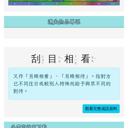
遺失物品專區
右邊區域內容
刮
目
相
看
ㄍ
ㄒ
ㄇ
ㄎ
ˋ
ˋ
ㄨ
ㄧ
ㄨ
ㄢ
ㄚ
ㄤ
又作「另眼相看」、「另眼相待」。指對方
已不同往日或較別人特殊而給予與眾不同的
對待。