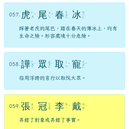
用腐朽的繩子去駕馭正在狂奔的馬車。比喻
所作所為極其危險。
虎
尾
春
冰
ㄔ
ㄅ
ㄏ
ㄨ
057.
ˇ
ˇ
ㄨ
ㄧ
ㄨ
ㄟ
ㄣ
ㄥ
踩著老虎的尾巴，踏在春天的薄冰上，均有
生命之險。形容處境十分危險。
譁
眾
取
寵
ㄏ
ㄓ
ㄔ
ㄑ
058.
ㄨ
ˊ
ㄨ
ˋ
ˇ
ㄨ
ˇ
ㄩ
ㄚ
ㄥ
ㄥ
指用浮誇的言行以取悅大眾。