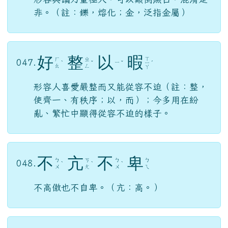
眾
口
鑠
金
ㄓ
ㄕ
ㄐ
ㄎ
046.
ㄨ
ˋ
ˇ
ㄨ
ˋ
ㄧ
ㄡ
ㄥ
ㄛ
ㄣ
形容輿論力量極大，可以顛倒黑白，混淆是
非。（註：鑠，熔化；金，泛指金屬）
好
整
以
暇
ㄒ
ㄏ
ㄓ
047.
ㄧ
ˋ
ˇ
ˇ
ㄧ
ˊ
ㄠ
ㄥ
ㄚ
形容人喜愛嚴整而又能從容不迫（註：整，
使齊一、有秩序；以，而）；今多用在紛
亂、繁忙中顯得從容不迫的樣子。
不
亢
不
卑
ㄅ
ㄎ
ㄅ
ㄅ
048.
ˋ
ˋ
ˋ
ㄨ
ㄤ
ㄨ
ㄟ