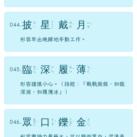
比喻彼此的能力不相上下。（古代兄弟排
行：伯仲叔季。以伯仲比喻差距小。）與
「一時瑜亮」、「不分軒輊」、「工力悉
敵」、「並駕齊驅」意思相當。
披
星
戴
月
ㄒ
ㄆ
ㄉ
ㄩ
044.
ㄧ
ˋ
ˋ
ㄧ
ㄞ
ㄝ
ㄥ
形容早出晚歸地辛勤工作。
臨
深
履
薄
ㄌ
ㄕ
ㄌ
ㄅ
045.
ㄧ
ˊ
ˇ
ˊ
ㄣ
ㄩ
ㄛ
ㄣ
形容謹慎小心。（詩經：「戰戰兢兢，如臨
深淵，如履薄冰」）