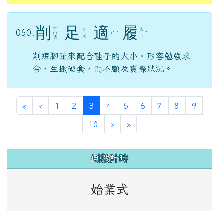
張
冠
李
戴
ㄍ
ㄓ
ㄌ
ㄉ
059.
ㄨ
ˇ
ˋ
ㄤ
ㄧ
ㄞ
ㄢ
弄錯了對象或弄錯了事實。
削
足
適
履
ㄒ
ㄗ
ㄌ
060.
ㄕ
ㄩ
ˋ
ˊ
ˋ
ˇ
ㄨ
ㄩ
ㄝ
削短腳趾來配合鞋子的大小。形容勉強求
合，生搬硬套，而不顧及實際狀況。
第一頁
上一頁
(目前頁次)
«
‹
1
2
3
4
5
6
7
8
9
下一頁
最後頁
10
›
»
左邊區域內容
倒數計時