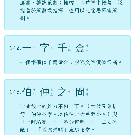
運
籌
帷
幄
ㄩ
ㄔ
ㄨ
ㄨ
041.
ˋ
ˊ
ˊ
ˋ
ㄣ
ㄡ
ㄟ
ㄛ
運籌，籌謀策劃；帷幄，古時軍中帳幕。泛
指善於策劃或指揮，也用以比喻居幕後策
劃。
一
字
千
金
ㄑ
ㄐ
042.
ㄧ
ㄗ
ˋ
ㄧ
ㄧ
ㄢ
ㄣ
一個字價值千兩黃金；形容文字價值很高。
伯
仲
之
間
ㄓ
ㄐ
ㄅ
043.
ㄓ
ˊ
ㄨ
ˋ
ㄧ
ㄛ
ㄥ
ㄢ