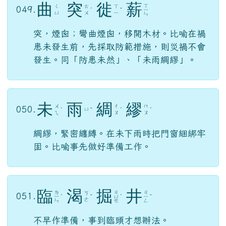
不高傲也不自卑。（亢：高。）
曲
突
徙
薪
ㄒ
ㄑ
ㄊ
ㄒ
049.
ˊ
ˇ
ㄧ
ㄩ
ㄨ
ㄧ
ㄣ
突，煙囪；彎曲煙囪，移開木材。比喻在禍
患未發生前，先採取防範措施，則災禍不會
發生。同「防患未然」、「未雨綢繆」。
未
雨
綢
繆
ㄨ
ㄔ
ㄇ
050.
ㄩ
ˋ
ˇ
ˊ
ˊ
ㄟ
ㄡ
ㄡ
綢繆，緊密纏縛。在未下雨時把門窗綑綁牢
固。比喻事先做好準備工作。