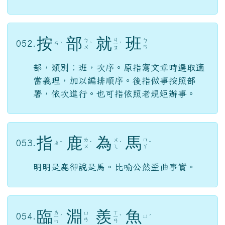
臨
渴
掘
井
ㄌ
ㄐ
ㄐ
ㄎ
051.
ㄧ
ˊ
ˇ
ㄩ
ˊ
ㄧ
ˇ
ㄜ
ㄣ
ㄝ
ㄥ
不早作準備，事到臨頭才想辦法。
按
部
就
班
ㄐ
ㄅ
ㄅ
052.
ㄢ
ˋ
ˋ
ㄧ
ˋ
ㄨ
ㄢ
ㄡ
部，類別；班，次序。原指寫文章時選取適
當義理，加以編排順序。後指做事按照部
署，依次進行。也可指依照老規矩辦事。
指
鹿
為
馬
ㄌ
ㄨ
ㄇ
053.
ㄓ
ˇ
ˋ
ˊ
ˇ
ㄨ
ㄟ
ㄚ
明明是鹿卻說是馬。比喻公然歪曲事實。