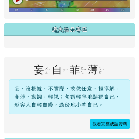
遺失物品專區
右邊區域內容
妄
自
菲
薄
ㄨ
ㄈ
ㄅ
ˋ
ˋ
ˇ
ˊ
ㄗ
ㄤ
ㄟ
ㄛ
妄，沒根據、不實際，或做任意、輕率解。
菲薄，動詞，輕視；句謂輕率地鄙視自己，
形容人自輕自賤，過份地小看自己。