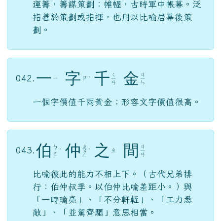
運
籌
帷
幄
ㄩ
ㄔ
ㄨ
ㄨ
041.
ˋ
ˊ
ˊ
ˋ
ㄣ
ㄡ
ㄟ
ㄛ
運籌，籌謀策劃；帷幄，古時軍中帳幕。泛
指善於策劃或指揮，也用以比喻居幕後策
劃。
一
字
千
金
ㄑ
ㄐ
042.
ㄧ
ㄗ
ˋ
ㄧ
ㄧ
ㄢ
ㄣ
一個字價值千兩黃金；形容文字價值很高。
伯
仲
之
間
ㄓ
ㄐ
ㄅ
043.
ㄓ
ˊ
ㄨ
ˋ
ㄧ
ㄛ
ㄥ
ㄢ