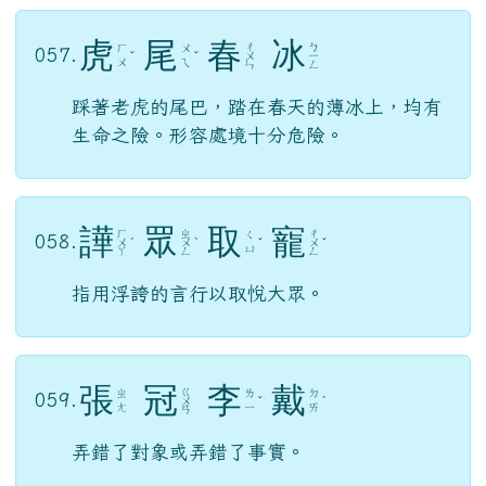
用腐朽的繩子去駕馭正在狂奔的馬車。比喻
所作所為極其危險。
虎
尾
春
冰
ㄔ
ㄅ
ㄏ
ㄨ
057.
ˇ
ˇ
ㄨ
ㄧ
ㄨ
ㄟ
ㄣ
ㄥ
踩著老虎的尾巴，踏在春天的薄冰上，均有
生命之險。形容處境十分危險。
譁
眾
取
寵
ㄏ
ㄓ
ㄔ
ㄑ
058.
ㄨ
ˊ
ㄨ
ˋ
ˇ
ㄨ
ˇ
ㄩ
ㄚ
ㄥ
ㄥ
指用浮誇的言行以取悅大眾。