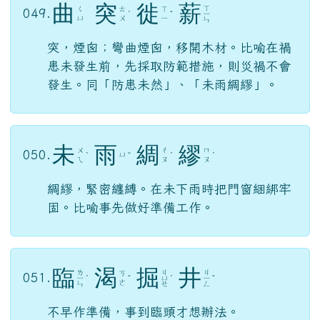
不高傲也不自卑。（亢：高。）
曲
突
徙
薪
ㄒ
ㄑ
ㄊ
ㄒ
049.
ˊ
ˇ
ㄧ
ㄩ
ㄨ
ㄧ
ㄣ
突，煙囪；彎曲煙囪，移開木材。比喻在禍
患未發生前，先採取防範措施，則災禍不會
發生。同「防患未然」、「未雨綢繆」。
未
雨
綢
繆
ㄨ
ㄔ
ㄇ
050.
ㄩ
ˋ
ˇ
ˊ
ˊ
ㄟ
ㄡ
ㄡ
綢繆，緊密纏縛。在未下雨時把門窗綑綁牢
固。比喻事先做好準備工作。