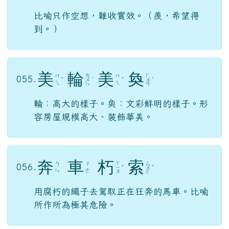
臨
淵
羨
魚
ㄌ
ㄒ
ㄩ
054.
ㄩ
ㄧ
ˊ
ㄧ
ˋ
ˊ
ㄢ
ㄣ
ㄢ
比喻只作空想，難收實效。（羨，希望得
到。）
美
輪
美
奐
ㄌ
ㄏ
ㄇ
ㄇ
055.
ˇ
ㄨ
ˊ
ˇ
ㄨ
ˋ
ㄟ
ㄟ
ㄣ
ㄢ
輪：高大的樣子。奐：文彩鮮明的樣子。形
容房屋規模高大、裝飾華美。
奔
車
朽
索
ㄒ
ㄙ
ㄅ
ㄔ
056.
ㄧ
ˇ
ㄨ
ˇ
ㄣ
ㄜ
ㄡ
ㄛ