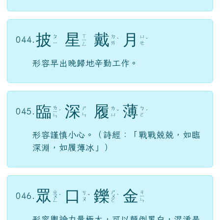
比喻彼此的能力不相上下。（古代兄弟排
行：伯仲叔季。以伯仲比喻差距小。）與
「一時瑜亮」、「不分軒輊」、「工力悉
敵」、「並駕齊驅」意思相當。
披
星
戴
月
ㄒ
ㄆ
ㄉ
ㄩ
044.
ㄧ
ˋ
ˋ
ㄧ
ㄞ
ㄝ
ㄥ
形容早出晚歸地辛勤工作。
臨
深
履
薄
ㄌ
ㄕ
ㄌ
ㄅ
045.
ㄧ
ˊ
ˇ
ˊ
ㄣ
ㄩ
ㄛ
ㄣ
形容謹慎小心。（詩經：「戰戰兢兢，如臨
深淵，如履薄冰」）