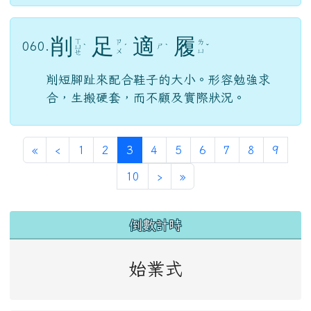
張
冠
李
戴
ㄍ
ㄓ
ㄌ
ㄉ
059.
ㄨ
ˇ
ˋ
ㄤ
ㄧ
ㄞ
ㄢ
弄錯了對象或弄錯了事實。
削
足
適
履
ㄒ
ㄗ
ㄌ
060.
ㄕ
ㄩ
ˋ
ˊ
ˋ
ˇ
ㄨ
ㄩ
ㄝ
削短腳趾來配合鞋子的大小。形容勉強求
合，生搬硬套，而不顧及實際狀況。
第一頁
上一頁
(目前頁次)
«
‹
1
2
3
4
5
6
7
8
9
下一頁
最後頁
10
›
»
左邊區域內容
倒數計時