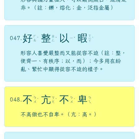
眾
口
鑠
金
ㄓ
ㄕ
ㄐ
ㄎ
046.
ㄨ
ˋ
ˇ
ㄨ
ˋ
ㄧ
ㄡ
ㄥ
ㄛ
ㄣ
形容輿論力量極大，可以顛倒黑白，混淆是
非。（註：鑠，熔化；金，泛指金屬）
好
整
以
暇
ㄒ
ㄏ
ㄓ
047.
ㄧ
ˋ
ˇ
ˇ
ㄧ
ˊ
ㄠ
ㄥ
ㄚ
形容人喜愛嚴整而又能從容不迫（註：整，
使齊一、有秩序；以，而）；今多用在紛
亂、繁忙中顯得從容不迫的樣子。
不
亢
不
卑
ㄅ
ㄎ
ㄅ
ㄅ
048.
ˋ
ˋ
ˋ
ㄨ
ㄤ
ㄨ
ㄟ