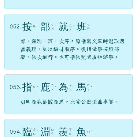
臨
渴
掘
井
ㄌ
ㄐ
ㄐ
ㄎ
051.
ㄧ
ˊ
ˇ
ㄩ
ˊ
ㄧ
ˇ
ㄜ
ㄣ
ㄝ
ㄥ
不早作準備，事到臨頭才想辦法。
按
部
就
班
ㄐ
ㄅ
ㄅ
052.
ㄢ
ˋ
ˋ
ㄧ
ˋ
ㄨ
ㄢ
ㄡ
部，類別；班，次序。原指寫文章時選取適
當義理，加以編排順序。後指做事按照部
署，依次進行。也可指依照老規矩辦事。
指
鹿
為
馬
ㄌ
ㄨ
ㄇ
053.
ㄓ
ˇ
ˋ
ˊ
ˇ
ㄨ
ㄟ
ㄚ
明明是鹿卻說是馬。比喻公然歪曲事實。