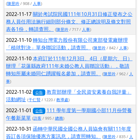
(
陳昱吟
/ 908 /
人事
)
2022-11-17
關於考試院民國111年10月31日修正發布之公
務人員任用法施行細則部分條文、修正總說明及條文對照
表各1份，轉請查照。
(
陳昱吟
/ 717 /
人事
)
2022-11-10
轉知台灣電力股份有限公司東部發電廠辦理
「植毬對決」單身聯誼活動，請查照。
(
陳昱吟
/ 842 /
人事
)
2022-11-10
本府訂於111年12月3日、4日（星期六、日）
辦理「花蓮縣政府111年未婚公教人員聯誼活動」，敬請
轉知所屬未婚同仁踴躍報名參加，請查照。
(
陳昱吟
/ 962 /
人
事
)
2022-11-02
教育部辦理「全民資安素養自我評量」
公告
活動網址
(
干仁賢
/ 1220 /
教導處
)
2022-11-01
111 學年度第一學期國小部11月份營養
公告
午餐新菜單
(
訪客
/ 995 /
總務
)
2022-10-31
函轉中華民國全國公務人員協會有關111年度
簽訂各項保險優惠方案訊息，請查照轉知。
(
陳昱吟
/ 835 /
人