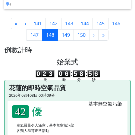
事
)
第一頁
上一頁
«
‹
141
142
143
144
145
146
(目前頁次)
下一頁
最後頁
147
148
149
150
›
»
左邊區域內容
倒數計時
始業式
0
2
3
0
6
5
8
5
5
0
2
3
0
6
:
5
8
:
5
6
天
時
分
秒
花蓮的即時空氣品質
2026年08月08日 00時09分
優
42
空氣質量令人滿意，基本無空氣污染
各類人群可正常活動