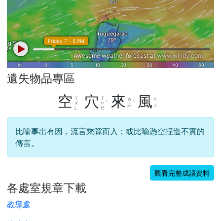
遺失物品專區
右邊區域內容
空
穴
來
風
ㄎ
ㄒ
ㄌ
ㄈ
ˋ
ˊ
ㄨ
ㄩ
ㄞ
ㄥ
ㄥ
ㄝ
比喻事出有因，流言乘隙而入；或比喻憑空捏造不實的
傳言。
觀看完整成語資料
各處室規章下載
教導處