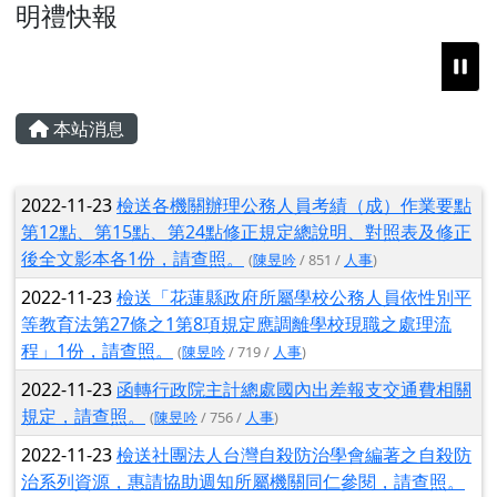
花蓮縣花蓮市明禮國小
頁尾區域
上中區域內容
明禮快報
跳至主內容區
主內容區域
本站消息
文章列表
2022-11-23
檢送各機關辦理公務人員考績（成）作業要點
第12點、第15點、第24點修正規定總說明、對照表及修正
後全文影本各1份，請查照。
(
陳昱吟
/ 851 /
人事
)
2022-11-23
檢送「花蓮縣政府所屬學校公務人員依性別平
等教育法第27條之1第8項規定應調離學校現職之處理流
程」1份，請查照。
(
陳昱吟
/ 719 /
人事
)
2022-11-23
函轉行政院主計總處國內出差報支交通費相關
規定，請查照。
(
陳昱吟
/ 756 /
人事
)
2022-11-23
檢送社團法人台灣自殺防治學會編著之自殺防
治系列資源，惠請協助週知所屬機關同仁參閱，請查照。