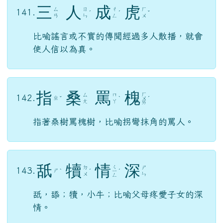
三
人
成
虎
ㄙ
ㄖ
ㄔ
ㄏ
141.
ˊ
ˊ
ˇ
ㄢ
ㄣ
ㄥ
ㄨ
比喻謠言或不實的傳聞經過多人散播，就會
使人信以為真。
指
桑
罵
槐
ㄏ
ㄙ
ㄇ
142.
ㄓ
ˇ
ˋ
ㄨ
ˊ
ㄤ
ㄚ
ㄞ
指著桑樹罵槐樹，比喻拐彎抹角的罵人。
舐
犢
情
深
ㄑ
ㄉ
ㄕ
143.
ㄕ
ˋ
ˊ
ㄧ
ˊ
ㄨ
ㄣ
ㄥ
舐，舔；犢，小牛；比喻父母疼愛子女的深
情。