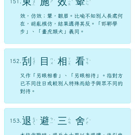
東
施
效
顰
151.
ㄕ
ㄨ
ㄧ
ˋ
ㄧ
ˊ
ㄥ
ㄠ
ㄣ
效，仿效；顰，皺眉。比喻不知別人長處何
在，胡亂模仿，結果適得其反。「邯鄲學
步」、「畫虎類犬」義同。
刮
目
相
看
ㄍ
ㄒ
ㄇ
ㄎ
152.
ㄨ
ˋ
ㄧ
ˋ
ㄨ
ㄢ
ㄚ
ㄤ
又作「另眼相看」、「另眼相待」。指對方
已不同往日或較別人特殊而給予與眾不同的
對待。
退
避
三
舍
ㄊ
ㄅ
ㄙ
ㄕ
153.
ㄨ
ˋ
ˋ
ˋ
ㄧ
ㄢ
ㄜ
ㄟ