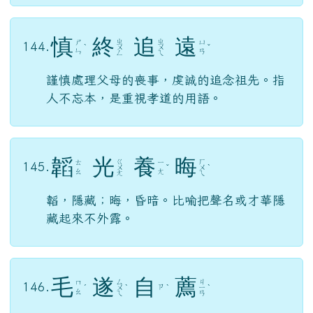
慎
終
追
遠
ㄓ
ㄓ
ㄕ
ㄩ
144.
ˋ
ㄨ
ㄨ
ˇ
ㄣ
ㄢ
ㄥ
ㄟ
謹慎處理父母的喪事，虔誠的追念祖先。指
人不忘本，是重視孝道的用語。
韜
光
養
晦
ㄍ
ㄏ
ㄊ
ㄧ
145.
ㄨ
ˇ
ㄨ
ˋ
ㄠ
ㄤ
ㄤ
ㄟ
韜，隱藏；晦，昏暗。比喻把聲名或才華隱
藏起來不外露。
毛
遂
自
薦
ㄙ
ㄐ
ㄇ
146.
ㄗ
ˊ
ㄨ
ˋ
ˋ
ㄧ
ˋ
ㄠ
ㄟ
ㄢ