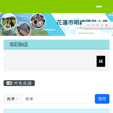
導覽列
花蓮縣花蓮市明禮國小
跳至主內容區
頁尾區域
上中區域內容
明禮快報
主內容區域
所有成語
搜尋
搜尋：