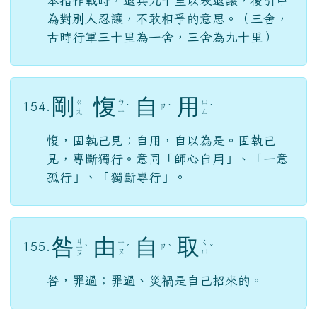
本指作戰時，退兵九十里以表退讓，後引申
為對別人忍讓，不敢相爭的意思。（三舍，
古時行軍三十里為一舍，三舍為九十里）
剛
愎
自
用
ㄍ
ㄅ
ㄩ
154.
ㄗ
ˋ
ˋ
ˋ
ㄤ
ㄧ
ㄥ
愎，固執己見；自用，自以為是。固執己
見，專斷獨行。意同「師心自用」、「一意
孤行」、「獨斷專行」。
咎
由
自
取
ㄐ
ㄧ
ㄑ
155.
ㄗ
ㄧ
ˋ
ˊ
ˋ
ˇ
ㄡ
ㄩ
ㄡ
咎，罪過；罪過、災禍是自己招來的。