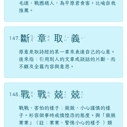
毛遂，戰國趙人，為平原君食客。比喻自我
推薦。
斷
章
取
義
ㄉ
ㄓ
ㄑ
147.
ㄧ
ㄨ
ˋ
ˇ
ˋ
ㄤ
ㄩ
ㄢ
原意是取詩經的某一章來表達自己的心意。
後來指：引用別人的文章或談話的片斷，而
不顧及全篇內容與意思。
戰
戰
兢
兢
ㄐ
ㄐ
ㄓ
ㄓ
148.
ˋ
ˋ
ㄧ
ㄧ
ㄢ
ㄢ
ㄥ
ㄥ
戰戰，害怕的樣子；兢兢，小心謹慎的樣
子。形容做事時戒慎惶恐的態度。與「兢兢
業業」（註：業業，警惕小心的樣子 ）類