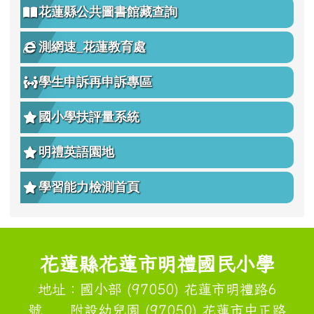
花蓮縣公共圖書館藏查詢
測網速_花蓮教育處
學生申訴再申訴專區
國小學扶評量系統
明禮英語園地
學習能力檢測首頁
頁尾區域內容
花蓮縣花蓮市明禮國民小學
地址：國小部 (97050) 花蓮市明禮路6
號 附設幼兒園 (97050) 花蓮市中正路