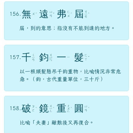
無
遠
弗
屆
ㄐ
ㄩ
ㄈ
156.
ㄨ
ˊ
ˇ
ˊ
ㄧ
ˋ
ㄢ
ㄨ
ㄝ
屆，到的意思；指沒有不能到達的地方。
千
鈞
一
髮
ㄑ
ㄐ
ㄈ
157.
ㄧ
ㄧ
ㄩ
ˇ
ㄚ
ㄢ
ㄣ
以一根頭髮懸吊千鈞重物，比喻情況非常危
急。（鈞，古代重量單位，三十斤）
破
鏡
重
圓
ㄐ
ㄔ
ㄆ
ㄩ
158.
ˋ
ㄧ
ˋ
ㄨ
ˊ
ˊ
ㄛ
ㄢ
ㄥ
ㄥ
比喻「夫妻」離散後又再復合。