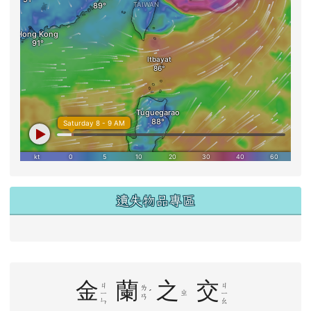
遺失物品專區
右邊區域內容
金
蘭
之
交
ㄐ
ㄐ
ㄌ
ˊ
ㄓ
ㄧ
ㄧ
ㄢ
ㄣ
ㄠ