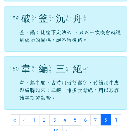
破
釜
沉
舟
ㄆ
ㄈ
ㄔ
ㄓ
159.
ˋ
ˇ
ˊ
ㄛ
ㄨ
ㄣ
ㄡ
釜，鍋；比喻下定決心 ，只以一次機會就達
到成功的目標，絕不留後路。
韋
編
三
絕
ㄅ
ㄐ
ㄨ
ㄙ
160.
ˊ
ㄧ
ㄩ
ˊ
ㄟ
ㄢ
ㄢ
ㄝ
韋，熟牛皮，古時用竹簡寫字，竹簡用牛皮
帶編聯起來；三絕，指多次斷絕。用以形容
讀書刻苦勤奮。
第一頁
上一頁
(目前頁次)
«
‹
1
2
3
4
5
6
7
8
9
下一頁
最後頁
10
›
»