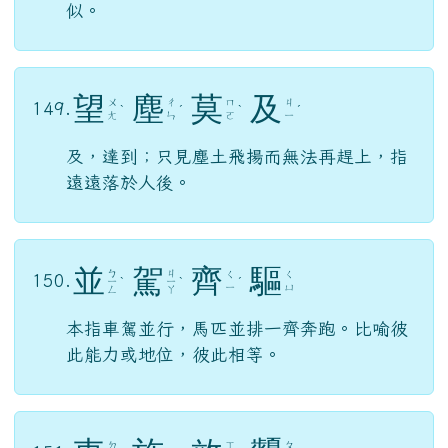
似。
望
塵
莫
及
ㄨ
ㄔ
ㄇ
ㄐ
149.
ˋ
ˊ
ˋ
ˊ
ㄤ
ㄣ
ㄛ
ㄧ
及，達到；只見塵土飛揚而無法再趕上，指
遠遠落於人後。
並
駕
齊
驅
ㄅ
ㄐ
ㄑ
ㄑ
150.
ㄧ
ˋ
ㄧ
ˋ
ˊ
ㄧ
ㄩ
ㄥ
ㄚ
本指車駕並行，馬匹並排一齊奔跑。比喻彼
此能力或地位，彼此相等。
ㄉ
ㄒ
ㄆ