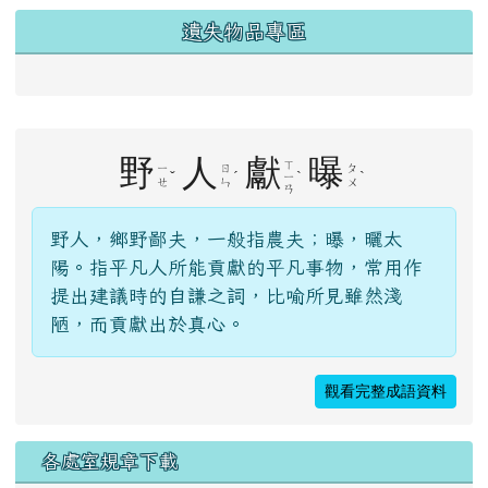
遺失物品專區
右邊區域內容
野
人
獻
曝
ㄒ
ㄧ
ㄖ
ㄆ
ˇ
ˊ
ˋ
ˋ
ㄧ
ㄝ
ㄣ
ㄨ
ㄢ
野人，鄉野鄙夫，一般指農夫；曝，曬太
陽。指平凡人所能貢獻的平凡事物，常用作
提出建議時的自謙之詞，比喻所見雖然淺
陋，而貢獻出於真心。
觀看完整成語資料
各處室規章下載