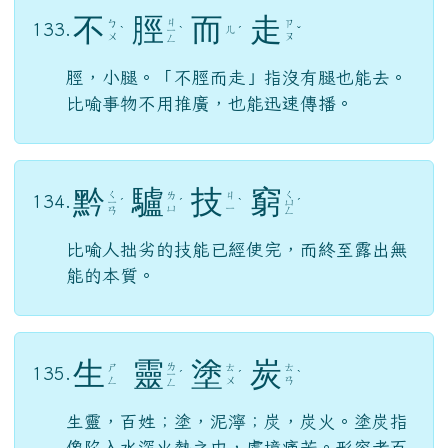
不
脛
而
走
ㄐ
ㄅ
ㄗ
133.
ㄦ
ˋ
ㄧ
ˋ
ˊ
ˇ
ㄨ
ㄡ
ㄥ
脛，小腿。「不脛而走」指沒有腿也能去。
比喻事物不用推廣，也能迅速傳播。
黔
驢
技
窮
ㄑ
ㄑ
ㄌ
ㄐ
134.
ㄧ
ˊ
ˊ
ˋ
ㄩ
ˊ
ㄩ
ㄧ
ㄢ
ㄥ
比喻人拙劣的技能已經使完，而終至露出無
能的本質。
生
靈
塗
炭
ㄌ
ㄕ
ㄊ
ㄊ
135.
ㄧ
ˊ
ˊ
ˋ
ㄥ
ㄨ
ㄢ
ㄥ
生靈，百姓；塗，泥濘；炭，炭火。塗炭指
像陷入水深火熱之中，處境痛苦。形容老百