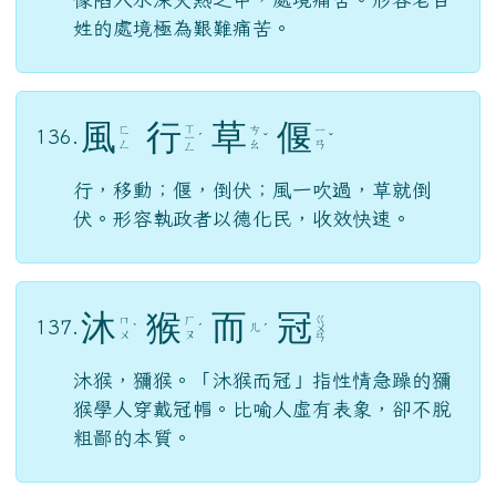
姓的處境極為艱難痛苦。
風
行
草
偃
ㄒ
ㄈ
ㄘ
ㄧ
136.
ㄧ
ˊ
ˇ
ˇ
ㄥ
ㄠ
ㄢ
ㄥ
行，移動；偃，倒伏；風一吹過，草就倒
伏。形容執政者以德化民，收效快速。
沐
猴
而
冠
ㄍ
ㄇ
ㄏ
137.
ㄦ
ˋ
ˊ
ˊ
ㄨ
ㄨ
ㄡ
ㄢ
沐猴，獼猴。「沐猴而冠」指性情急躁的獼
猴學人穿戴冠帽。比喻人虛有表象，卻不脫
粗鄙的本質。