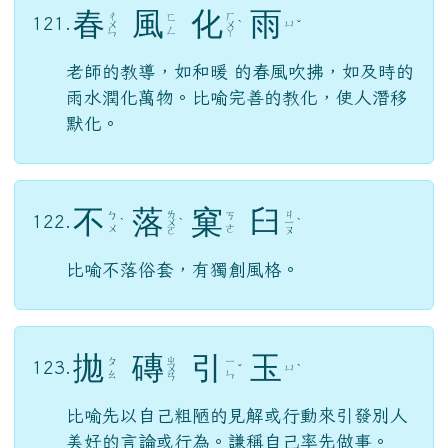
春
風
化
雨
ㄔ
ㄏ
ㄈ
121.
ㄩ
ㄨ
ㄨ
ˋ
ˇ
ㄥ
ㄣ
ㄚ
老師的教導，如和暖 的春風吹拂，如及時的
雨水潤化萬物。比喻完善的教化，使人潛移
默化。
不
落
窠
臼
ㄌ
ㄐ
ㄅ
ㄎ
122.
ˋ
ㄨ
ˋ
ㄧ
ˋ
ㄨ
ㄜ
ㄛ
ㄡ
比喻不落俗套，有獨創風格。
拋
磚
引
玉
ㄓ
ㄆ
ㄧ
123.
ㄩ
ㄨ
ˇ
ˋ
ㄠ
ㄣ
ㄢ
比喻先以自己粗陋的見解或行動來引發別人
美好的言論或行為。謙稱自己率先做事。