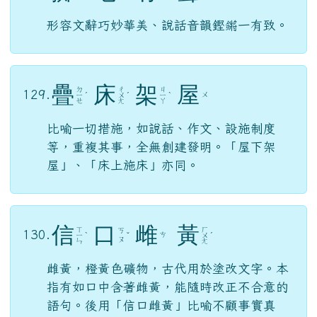
形容文辭巧妙華美、說話音韻鏗鏘一有致。
疊
床
架
屋
ㄉ
ㄔ
ㄐ
129.
ㄨ
ㄧ
ˊ
ㄨ
ˊ
ㄧ
ˋ
ㄝ
ㄤ
ㄚ
比喻一切措施，如說話、作文、設施制度
等，重複其事，全無創建發明。「屋下架
屋」、「床上施床」亦同。
信
口
雌
黃
ㄒ
ㄏ
ㄎ
130.
ㄘ
ㄧ
ˋ
ˇ
ㄨ
ˊ
ㄡ
ㄣ
ㄤ
雌黃，橙黃色礦物，古代用於塗改文字。本
指有如口中含著雌黃，能隨時改正不合意的
語句。後用「信口雌黃」比喻不顧事實真