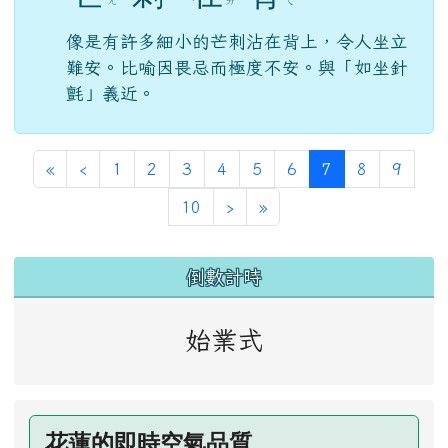
像是有許多細小的芒刺沾在背上，令人坐立
難安。比喻因畏忌而極度不安。與「如坐針
氈」義近。
第一頁
上一頁
(目前頁次)
«
‹
1
2
3
4
5
6
7
8
9
下一頁
最後頁
10
›
»
左邊區域內容
倒數計時
始業式
花蓮的即時空氣品質