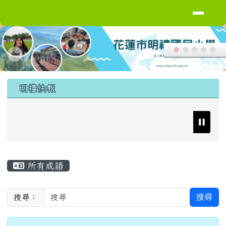
導覽列
花蓮縣花蓮市明禮國小
跳至主內容區
頁尾區域
上中區域內容
明禮快報
主內容區域
所有成語
搜尋
搜尋：