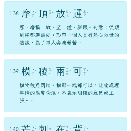
摩
頂
放
踵
ㄉ
ㄓ
ㄇ
ㄈ
138.
ˊ
ㄧ
ˇ
ˇ
ㄨ
ˇ
ㄛ
ㄤ
ㄥ
ㄥ
摩，磨損；放，至；踵，腳跟。句意：從頭
到腳都磨破皮。形容一個人具有熱心救世的
熱誠，為了眾人奔波勞苦。
模
稜
兩
可
ㄌ
ㄇ
ㄌ
ㄎ
139.
ˊ
ˊ
ㄧ
ˇ
ˇ
ㄛ
ㄥ
ㄜ
ㄤ
摸物稜角兩端，摸那一端都可以。比喻處理
事情的態度含混，不表示明確的意見或主
張。。
芒
刺
在
背
ㄇ
ㄗ
ㄅ
140.
ㄘ
ˊ
ˋ
ˋ
ˋ
ㄤ
ㄞ
ㄟ