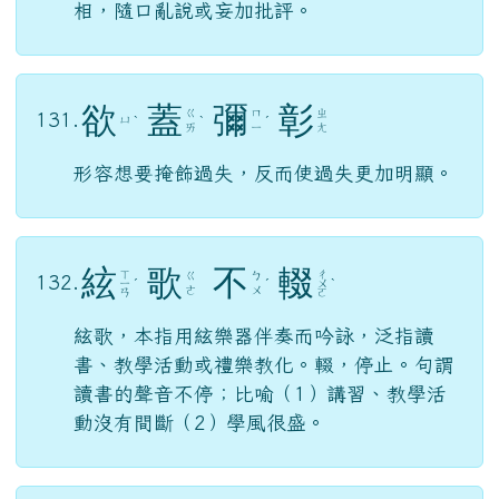
相，隨口亂說或妄加批評。
欲
蓋
彌
彰
ㄍ
ㄇ
ㄓ
131.
ㄩ
ˋ
ˋ
ˊ
ㄞ
ㄧ
ㄤ
形容想要掩飾過失，反而使過失更加明顯。
絃
歌
不
輟
ㄒ
ㄔ
ㄍ
ㄅ
132.
ㄧ
ˊ
ˊ
ㄨ
ˋ
ㄜ
ㄨ
ㄢ
ㄛ
絃歌，本指用絃樂器伴奏而吟詠，泛指讀
書、教學活動或禮樂教化。輟，停止。句謂
讀書的聲音不停；比喻（1）講習、教學活
動沒有間斷（2）學風很盛。