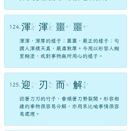
渾
渾
噩
噩
ㄏ
ㄏ
124.
ㄜ
ㄜ
ㄨ
ˊ
ㄨ
ˊ
ˋ
ˋ
ㄣ
ㄣ
渾渾，渾厚的樣子；噩噩，嚴正的樣子；句
謂人渾樸天真，嚴肅敦厚。今用以形容人糊
里糊塗，或對事物無所用心的樣子。
迎
刃
而
解
ㄐ
ㄧ
ㄖ
125.
ㄦ
ˊ
ˋ
ˊ
ㄧ
ˇ
ㄥ
ㄣ
ㄝ
迎著刀刃的竹子，會順著刀勢裂開。形容相
連的事物很容易分解，亦用來比喻事情很容
易處理。