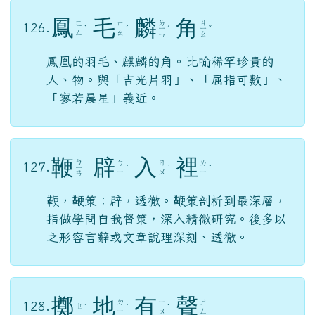
鳳
毛
麟
角
ㄌ
ㄐ
ㄈ
ㄇ
126.
ˋ
ˊ
ㄧ
ˊ
ㄧ
ˇ
ㄥ
ㄠ
ㄣ
ㄠ
鳳凰的羽毛、麒麟的角。比喻稀罕珍貴的
人、物。與「吉光片羽」、「屈指可數」、
「寥若晨星」義近。
鞭
辟
入
裡
ㄅ
ㄅ
ㄖ
ㄌ
127.
ㄧ
ˋ
ˋ
ˇ
ㄧ
ㄨ
ㄧ
ㄢ
鞭，鞭策；辟，透徹。鞭策剖析到最深層，
指做學問自我督策，深入精微研究。後多以
之形容言辭或文章說理深刻、透徹。
擲
地
有
聲
ㄉ
ㄧ
ㄕ
128.
ㄓ
ˊ
ˋ
ˇ
ㄧ
ㄡ
ㄥ