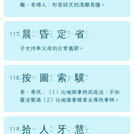
嫗，老婦人；形容詩文的淺顯易懂。
晨
昏
定
省
ㄏ
ㄉ
ㄒ
ㄔ
117.
ˊ
ㄨ
ㄧ
ˋ
ㄧ
ˇ
ㄣ
ㄣ
ㄥ
ㄥ
子女侍奉父母的日常儀節。
按
圖
索
驥
ㄙ
ㄊ
ㄐ
118.
ㄢ
ˋ
ˊ
ㄨ
ˇ
ˋ
ㄨ
ㄧ
ㄛ
索，尋找；（1）比喻做事拘泥成法，不知
靈活變通（2）比喻循著線索去尋找事物。
拾
人
牙
慧
ㄏ
ㄖ
ㄧ
119.
ㄕ
ˊ
ˊ
ˊ
ㄨ
ˋ
ㄣ
ㄚ
ㄟ