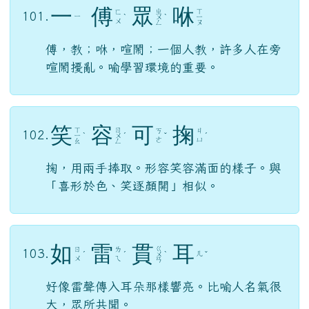
一
傅
眾
咻
ㄓ
ㄒ
ㄈ
101.
ㄧ
ˋ
ㄨ
ˋ
ㄧ
ㄨ
ㄥ
ㄡ
傅，教；咻，喧鬧；一個人教，許多人在旁
喧鬧擾亂。喻學習環境的重要。
笑
容
可
掬
ㄒ
ㄖ
ㄎ
ㄐ
102.
ㄧ
ˋ
ㄨ
ˊ
ˇ
ˊ
ㄜ
ㄩ
ㄠ
ㄥ
掬，用兩手捧取。形容笑容滿面的樣子。與
「喜形於色、笑逐顏開」相似。
如
雷
貫
耳
ㄍ
ㄖ
ㄌ
103.
ㄦ
ˊ
ˊ
ㄨ
ˋ
ˇ
ㄨ
ㄟ
ㄢ
好像雷聲傳入耳朵那樣響亮。比喻人名氣很
大，眾所共聞。