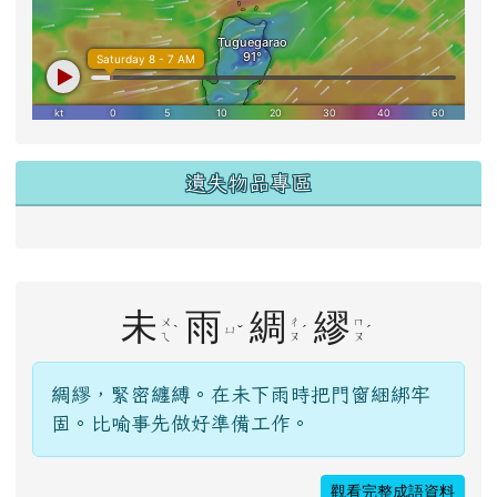
遺失物品專區
右邊區域內容
未
雨
綢
繆
ㄨ
ㄔ
ㄇ
ˋ
ˇ
ˊ
ˊ
ㄩ
ㄟ
ㄡ
ㄡ
綢繆，緊密纏縛。在未下雨時把門窗綑綁牢
固。比喻事先做好準備工作。
觀看完整成語資料