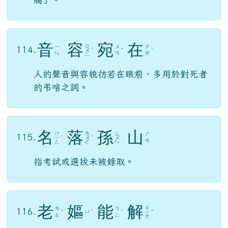
音
容
宛
在
ㄖ
ㄧ
ㄨ
ㄗ
114.
ㄨ
ˊ
ˇ
ˋ
ㄣ
ㄢ
ㄞ
ㄥ
人的聲音與容貌彷若在眼前，多用於對死者
的弔唁之詞。
名
落
孫
山
ㄇ
ㄌ
ㄙ
ㄕ
115.
ㄧ
ˊ
ㄨ
ˋ
ㄨ
ㄢ
ㄥ
ㄛ
ㄣ
指考試或選拔未被錄取。
老
嫗
能
解
ㄐ
ㄌ
ㄋ
116.
ㄩ
ˇ
ˋ
ˊ
ㄧ
ˇ
ㄠ
ㄥ
ㄝ