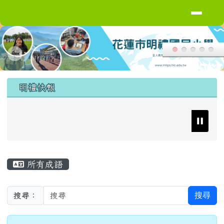
導覽列
花蓮縣花蓮市明禮國小
跳至主內容區
頁尾區域
上中區域內容
明禮快報
主內容區域
所有成語
搜尋
搜尋：