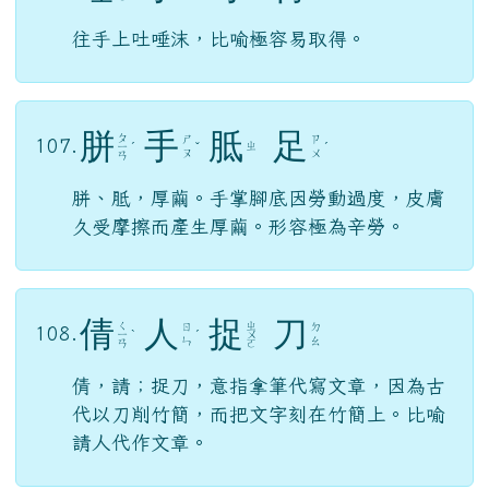
往手上吐唾沫，比喻極容易取得。
胼
手
胝
足
ㄆ
ㄕ
ㄗ
107.
ㄓ
ㄧ
ˊ
ˇ
ˊ
ㄡ
ㄨ
ㄢ
胼、胝，厚繭。手掌腳底因勞動過度，皮膚
久受摩擦而產生厚繭。形容極為辛勞。
倩
人
捉
刀
ㄑ
ㄓ
ㄖ
ㄉ
108.
ㄧ
ˋ
ˊ
ㄨ
ㄣ
ㄠ
ㄢ
ㄛ
倩，請；捉刀，意指拿筆代寫文章，因為古
代以刀削竹簡，而把文字刻在竹簡上。比喻
請人代作文章。