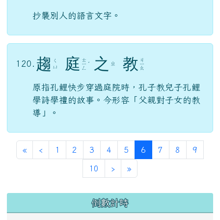
抄襲別人的語言文字。
趨
庭
之
教
ㄊ
ㄐ
ㄑ
120.
ㄓ
ㄧ
ˊ
ㄧ
ㄩ
ㄥ
ㄠ
原指孔鯉快步穿過庭院時，孔子教兒子孔鯉
學詩學禮的故事。今形容「父親對子女的教
導」。
第一頁
上一頁
(目前頁次)
«
‹
1
2
3
4
5
6
7
8
9
下一頁
最後頁
10
›
»
左邊區域內容
倒數計時