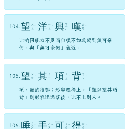
望
洋
興
嘆
ㄒ
ㄨ
ㄧ
ㄊ
104.
ˋ
ˊ
ㄧ
ˋ
ㄤ
ㄤ
ㄢ
ㄥ
比喻因能力不足而自嘆不如或感到無可奈
何。與「無可奈何」義近。
望
其
項
背
ㄒ
ㄨ
ㄑ
ㄅ
105.
ˋ
ˊ
ㄧ
ˋ
ˋ
ㄤ
ㄧ
ㄟ
ㄤ
項，頸的後部；形容趕得上。「難以望其項
背」則形容遠遠落後，比不上別人。
唾
手
可
得
ㄊ
ㄕ
ㄎ
ㄉ
106.
ㄨ
ˋ
ˇ
ˇ
ˊ
ㄡ
ㄜ
ㄜ
ㄛ