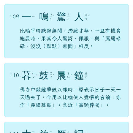
一
鳴
驚
人
ㄇ
ㄐ
ㄖ
109.
ㄧ
ㄧ
ˊ
ㄧ
ˊ
ㄣ
ㄥ
ㄥ
比喻平時默默無聞，潛藏才華，一旦有機會
施展時，果真令人驚訝、佩服。與「庸庸碌
碌、沒沒（默默）無聞」相反。
暮
鼓
晨
鐘
ㄓ
ㄇ
ㄍ
ㄔ
110.
ˋ
ˇ
ˊ
ㄨ
ㄨ
ㄨ
ㄣ
ㄥ
佛寺中敲鐘擊鼓以報時。原表示日子一天一
天過去了，今用以比喻使人覺悟的言論；亦
作「晨鐘暮鼓」。意近「當頭棒喝」。
大
放
厥
詞
ㄐ
ㄉ
ㄈ
111.
ㄘ
ˋ
ˋ
ㄩ
ˊ
ˊ