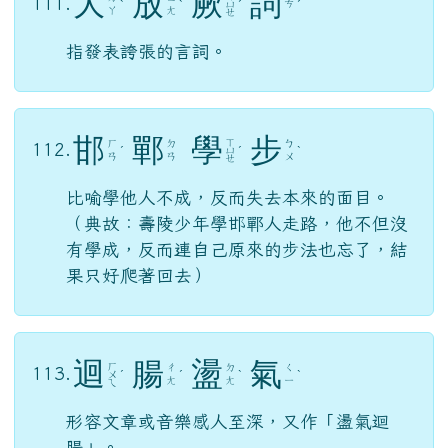
ㄚ
ㄤ
ㄝ
指發表誇張的言詞。
邯
鄲
學
步
ㄒ
ㄏ
ㄉ
ㄅ
112.
ˊ
ㄩ
ˊ
ˋ
ㄢ
ㄢ
ㄨ
ㄝ
比喻學他人不成，反而失去本來的面目。
（典故：壽陵少年學邯鄲人走路，他不但沒
有學成，反而連自己原來的步法也忘了，結
果只好爬著回去）
迴
腸
盪
氣
ㄏ
ㄔ
ㄉ
ㄑ
113.
ㄨ
ˊ
ˊ
ˋ
ˋ
ㄤ
ㄤ
ㄧ
ㄟ
形容文章或音樂感人至深，又作「盪氣迴
腸」。