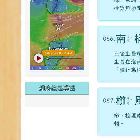
徒勞無功
南
ㄋ
066.
ˊ
ㄢ
比喻生長
生長在淮
「橘化為
遺失物品專區
櫛
ㄐ
067.
ㄧ
ˊ
ㄝ
櫛，梳理
頓。