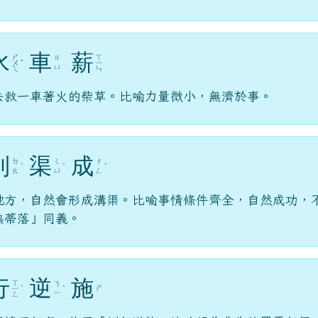
水
車
薪
ㄕ
ㄒ
ㄐ
ㄨ
ˇ
ㄧ
ㄩ
ㄟ
ㄣ
去救一車著火的柴草。比喻力量微小，無濟於事。
到
渠
成
ㄉ
ㄑ
ㄔ
ˋ
ˊ
ˊ
ㄠ
ㄩ
ㄥ
地方，自然會形成溝渠。比喻事情條件齊全，自然成功，
熟蒂落」同義。
行
逆
施
ㄒ
ㄋ
ㄕ
ㄧ
ˊ
ˋ
ㄧ
ㄥ
照情理行事。後用「倒行逆施」比喻胡作非為的罪惡行徑