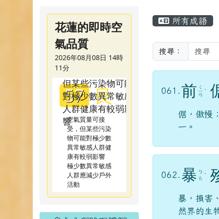
主內容區
所有成語
花蓮的即時空
氣品質
搜尋：
2026年08月08日 14時
11分
良
前
ㄑ
57
061.
ㄧ
ˊ
ㄢ
倨，傲慢
空氣質量可接
一。
受，但某些污染
物可能對極少數
異常敏感人群健
康有較弱影響
極少數異常敏感
暴
ㄅ
人群應減少戶外
062.
ˋ
ㄠ
活動
暴，損害
然界的生
多少人拜訪明禮網