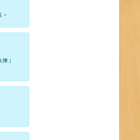
美。
表陳」