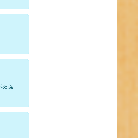
不必強
。