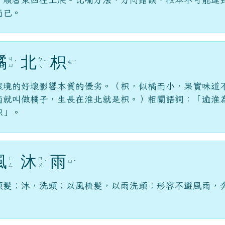
而已。
橘
北
枳
ㄐ
ㄅ
ㄓ
ˊ
ˇ
ˇ
ㄩ
ㄟ
環境的好壞影響本質的優劣。（枳，似橘而小，果實味道
南就叫做橘子，生長在淮北就是枳。）相關語詞：「逾淮
枳」。
風
沐
雨
ㄈ
ㄇ
ㄩ
ˋ
ˇ
ㄥ
ㄨ
頭髮；沐，洗頭；以風梳髮，以雨洗頭；形容不避風雨，