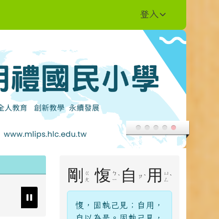
登入
右邊區域內容
剛
愎
自
用
ㄍ
ㄅ
ㄩ
ˋ
ˋ
ˋ
ㄗ
ㄤ
ㄧ
ㄥ
愎，固執己見；自用，
自以為是。固執己見，