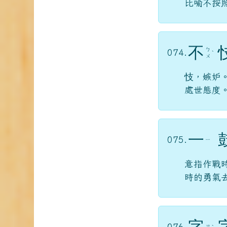
不
ㄅ
074.
ˋ
ㄨ
忮，嫉妒
處世態度
一
075.
ㄧ
意指作戰
時的勇氣
字
076.
ㄗ
ˋ