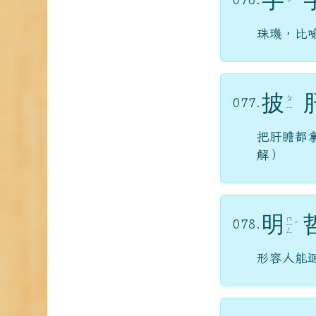
珠璣，比
披
ㄆ
077.
ㄧ
把肝膽都
解）
明
ㄇ
078.
ㄧ
ˊ
ㄥ
形容人能
ㄉ