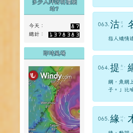
站?
沽
ㄍ
063.
今天：
ㄨ
總計：
指人矯情
即時風場
提
ㄊ
064.
ˊ
ㄧ
綱，魚網
子。」比
緣
ㄩ
065.
ˊ
ㄢ
緣，動詞