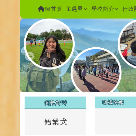
導覽列
跳至主內容區
花蓮縣花蓮市明禮國小
回首頁
主選單
學校簡介
行政
頁尾區域
左邊區域內容
上中區域
倒數計時
明禮快報
始業式