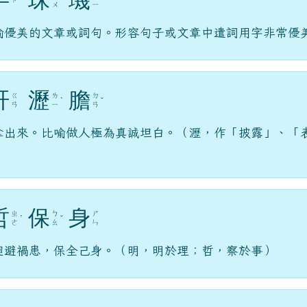
喻優美的文章或詞句。形容句子或文章中遣詞用字非常優
肝
瀝
膽
ㄍ
ㄌ
ㄉ
ˋ
ˇ
ㄢ
ㄧ
ㄢ
拿出來。比喻做人極為真誠坦白。（瀝，作「披露」、「
哲
保
身
ㄓ
ㄅ
ㄕ
ˊ
ˇ
ㄜ
ㄠ
ㄣ
迴避禍患，保全己身。（明，明於理；哲，察於事）
ㄒ
ㄓ
ㄐ