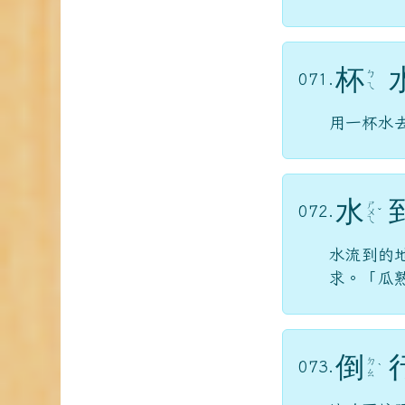
杯
ㄅ
071.
ㄟ
用一杯水
水
ㄕ
072.
ㄨ
ˇ
ㄟ
水流到的
求。「瓜
倒
ㄉ
073.
ˋ
ㄠ
比喻不按