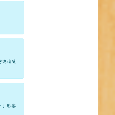
仿或追隨
上」形容