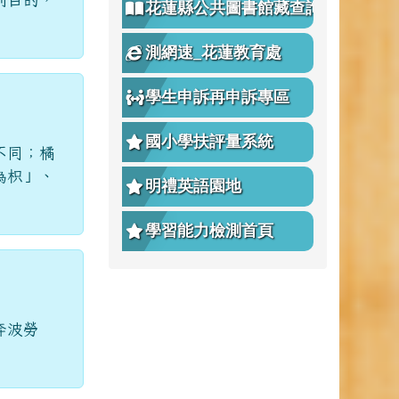
測網速_花蓮教育處
學生申訴再申訴專區
國小學扶評量系統
不同；橘
為枳」、
明禮英語園地
學習能力檢測首頁
奔波勞