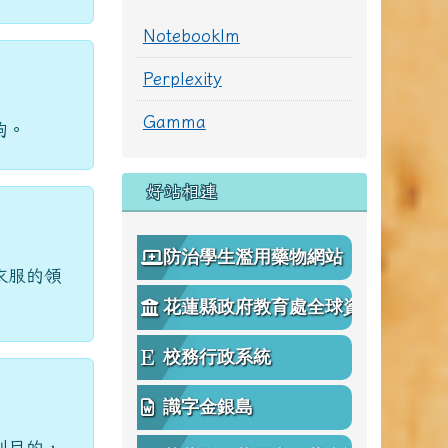
Notebooklm
Perplexity
Gamma
鉤。
好站相連
防治學生濫用藥物網站
衣服的領
花蓮縣政府教育處全球資
訊網
校務行政系統
識字金銀島
到目的，
花蓮縣公共圖書館藏查詢