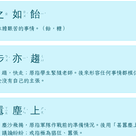
之
如
飴
ㄖ
ㄓ
ㄧ
ˊ
ˊ
ㄨ
承擔艱苦的事情。（飴，糖）
步
亦
趨
ㄅ
ㄑ
ㄧ
ˋ
ˋ
ㄨ
ㄩ
；趨，快走；原指學生緊隨老師。後來形容任何事情都模
全沒有自己的主張。
囂
塵
上
ㄒ
ㄔ
ㄕ
ㄧ
ˊ
ˋ
ㄣ
ㄤ
ㄠ
，塵沙飛揚，原指軍隊作戰前的準備情況。後用「甚囂塵
，議論紛紛；或指極為猖狂、囂張。