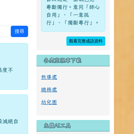
專斷獨行。意同「師心
自用」、「一意孤
行」、「獨斷專行」。
搜尋
觀看完整成語資料
各處室規章下載
態度不
教導處
總務處
幼兒園
殺滅絕自
免費AI工具