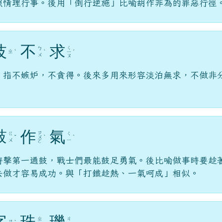
忮
不
求
ㄑ
ㄅ
ㄓ
ˋ
ˋ
ㄧ
ˊ
ㄨ
ㄡ
。指不嫉妒，不貪得。後來多用來形容淡泊無求，不做非
。
鼓
作
氣
ㄗ
ㄍ
ㄑ
ˇ
ㄨ
ˋ
ˋ
ㄨ
ㄧ
ㄛ
時擊第一通鼓，戰士們最能鼓足勇氣。後比喻做事時要趁
去做才容易成功。與「打鐵趁熱、一氣呵成」相似。
字
珠
璣
ㄓ
ㄐ
ㄗ
ˋ
ㄨ
ㄧ