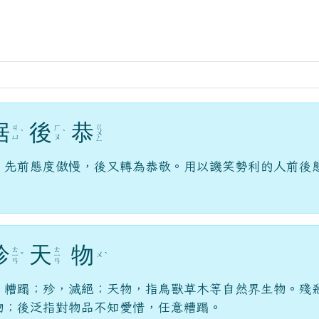
域
倨
後
恭
ㄍ
ㄐ
ㄏ
ˋ
ˋ
ㄨ
ㄩ
ㄡ
ㄥ
；先前態度傲慢，後又轉為恭敬。用以譏笑勢利的人前後
殄
天
物
ㄊ
ㄊ
ㄨ
ㄧ
ˇ
ㄧ
ˋ
ㄢ
ㄢ
、糟蹋；殄，滅絕；天物，指鳥獸草木等自然界生物。殘
物；後泛指對物品不知愛惜，任意糟蹋。