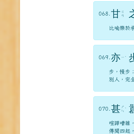
甘
ㄍ
068.
ㄢ
比喻樂於
亦
069.
ㄧ
ˋ
步，慢步
別人，完
甚
ㄕ
070.
ˋ
ㄣ
喧譁嘈雜
傳聞四起