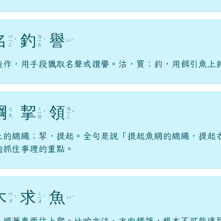
名
釣
譽
ㄇ
ㄉ
ㄩ
ㄧ
ˊ
ㄧ
ˋ
ˋ
ㄥ
ㄠ
造作，用手段獵取名聲或讚譽。沽，買；釣，用餌引魚上
綱
挈
領
ㄑ
ㄌ
ㄍ
ㄧ
ˋ
ㄧ
ˇ
ㄤ
ㄝ
ㄥ
上的總繩；挈，提起。全句是說「提起魚網的總繩，提起
喻抓住事理的重點。
木
求
魚
ㄑ
ㄇ
ㄩ
ˋ
ㄧ
ˊ
ˊ
ㄨ
ㄡ
，順著東西往上爬。比喻方法、方向錯誤，根本不可能達