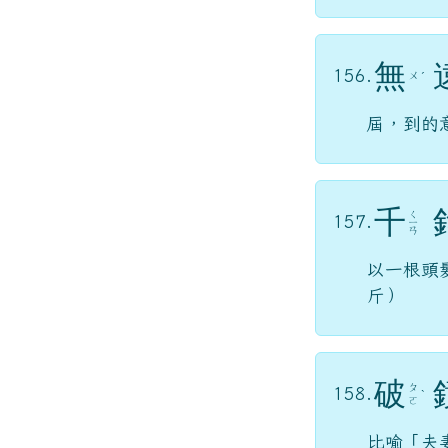
無
156.
ㄨ
ˊ
屆，到的
千
ㄑ
157.
ㄧ
ㄢ
以一根頭
斤）
破
ㄆ
158.
ˋ
ㄛ
比喻「夫