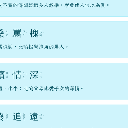
或不實的傳聞經過多人散播，就會使人信以為真。
桑
罵
槐
ㄏ
ㄙ
ㄇ
ˋ
ㄨ
ˊ
ㄤ
ㄚ
ㄞ
罵槐樹，比喻拐彎抹角的罵人。
犢
情
深
ㄑ
ㄉ
ㄕ
ˊ
ㄧ
ˊ
ㄨ
ㄣ
ㄥ
犢，小牛；比喻父母疼愛子女的深情。
終
追
遠
ㄓ
ㄓ
ㄩ
ㄨ
ㄨ
ˇ
ㄢ
ㄥ
ㄟ