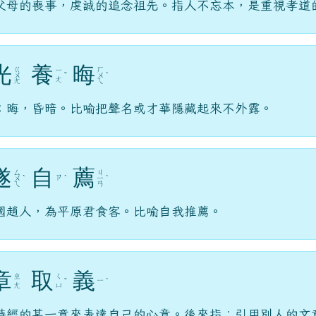
父母的喪事，虔誠的追念祖先。指人不忘本，是重視孝道
光
養
晦
ㄍ
ㄏ
ㄧ
ㄨ
ˇ
ㄨ
ˋ
ㄤ
ㄤ
ㄟ
；晦，昏暗。比喻把聲名或才華隱藏起來不外露。
遂
自
薦
ㄙ
ㄐ
ㄗ
ㄨ
ˋ
ˋ
ㄧ
ˋ
ㄟ
ㄢ
國趙人，為平原君食客。比喻自我推薦。
章
取
義
ㄓ
ㄑ
ㄧ
ˇ
ˋ
ㄤ
ㄩ
詩經的某一章來表達自己的心意。後來指：引用別人的文