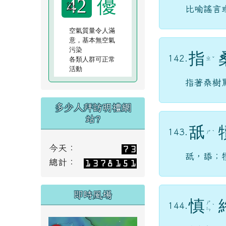
優
42
比喻謠言
空氣質量令人滿
意，基本無空氣
污染
指
142.
各類人群可正常
ㄓ
ˇ
活動
指著桑樹
多少人拜訪明禮網
站?
舐
143.
ㄕ
ˋ
今天：
舐，舔；
總計：
即時風場
慎
ㄕ
144.
ˋ
ㄣ