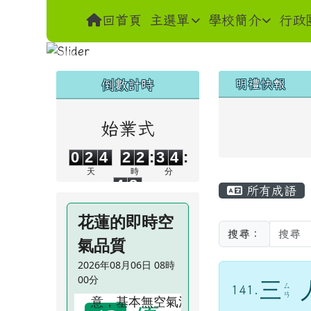
導覽列
跳至主內容區
花蓮縣花蓮市明禮國小
回首頁
主選單
學校簡介
行政
頁尾區域
左邊區域內容
上中區域
倒數計時
明禮快報
始業式
0
2
4
2
2
3
4
0
2
4
2
2
:
3
4
:
4
7
天
時
分
主內容區
4
7
所有成語
秒
花蓮的即時空
搜尋：
氣品質
2026年08月06日 08時
00分
三
ㄙ
141.
ㄢ