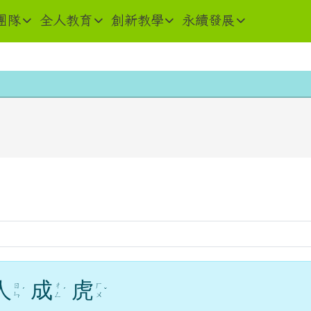
團隊
全人教育
創新教學
永續發展
內容
域
人
成
虎
ㄖ
ㄔ
ㄏ
ˊ
ˊ
ˇ
ㄣ
ㄥ
ㄨ