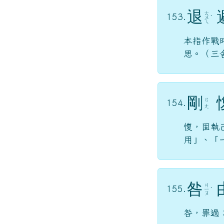
退
ㄊ
153.
ㄨ
ˋ
ㄟ
本指作戰
思。（三
剛
ㄍ
154.
ㄤ
愎，固執
用」、「
咎
ㄐ
155.
ㄧ
ˋ
ㄡ
咎，罪過