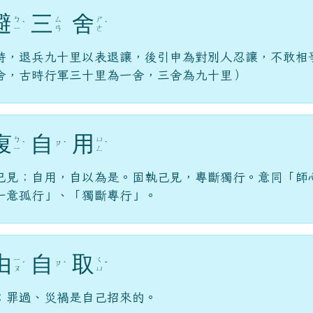
避
三
舍
ㄅ
ㄙ
ㄕ
ˋ
ˋ
ㄧ
ㄢ
ㄜ
時，退兵九十里以表退讓，後引申為對別人忍讓，不敢相
舍，古時行軍三十里為一舍，三舍為九十里）
愎
自
用
ㄅ
ㄩ
ㄗ
ˋ
ˋ
ˋ
ㄧ
ㄥ
己見；自用，自以為是。固執己見，專斷獨行。意同「師
一意孤行」、「獨斷專行」。
由
自
取
ㄧ
ㄑ
ㄗ
ˊ
ˋ
ˇ
ㄡ
ㄩ
；罪過、災禍是自己招來的。