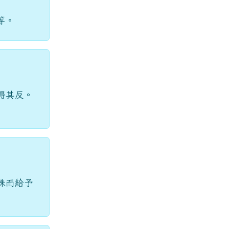
等。
得其反。
殊而給予