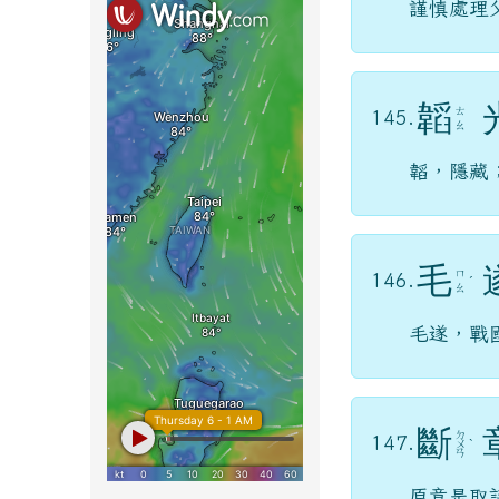
謹慎處理
韜
ㄊ
145.
ㄠ
韜，隱藏
毛
ㄇ
146.
ˊ
ㄠ
毛遂，戰
斷
ㄉ
147.
ㄨ
ˋ
ㄢ
原意是取