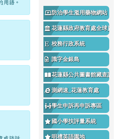
的用語。
防治學生濫用藥物網站
花蓮縣政府教育處全球資
訊網
校務行政系統
識字金銀島
花蓮縣公共圖書館藏查詢
測網速_花蓮教育處
學生申訴再申訴專區
國小學扶評量系統
明禮英語園地
章或談話