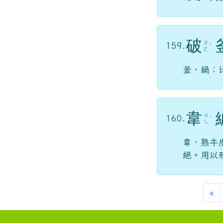
破
ㄆ
159.
ˋ
ㄛ
釜，鍋；
韋
ㄨ
160.
ˊ
ㄟ
韋，熟牛
絕。用以
第
«