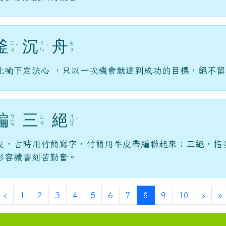
釜
沉
舟
ㄈ
ㄔ
ㄓ
ˇ
ˊ
ㄨ
ㄣ
ㄡ
比喻下定決心 ，只以一次機會就達到成功的目標，絕不
編
三
絕
ㄅ
ㄐ
ㄙ
ㄧ
ㄩ
ˊ
ㄢ
ㄢ
ㄝ
皮，古時用竹簡寫字，竹簡用牛皮帶編聯起來；三絕，指
形容讀書刻苦勤奮。
一頁
上一頁
(目前頁次)
下一
‹
1
2
3
4
5
6
7
8
9
10
›
»