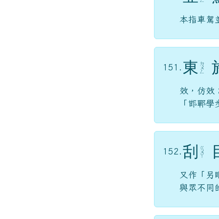
ㄥ
本指車駕
東
ㄉ
151.
ㄨ
ㄥ
效，仿效
「邯鄲學
刮
ㄍ
152.
ㄨ
ㄚ
又作「另
與眾不同