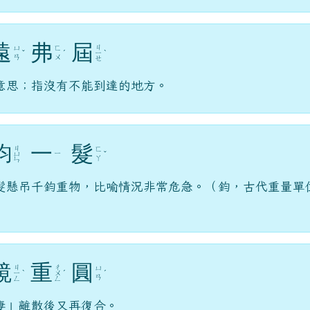
遠
弗
屆
ㄐ
ㄩ
ㄈ
ˇ
ˊ
ㄧ
ˋ
ㄢ
ㄨ
ㄝ
意思；指沒有不能到達的地方。
鈞
一
髮
ㄐ
ㄈ
ㄧ
ㄩ
ˇ
ㄚ
ㄣ
髮懸吊千鈞重物，比喻情況非常危急。（鈞，古代重量單
鏡
重
圓
ㄐ
ㄔ
ㄩ
ㄧ
ˋ
ㄨ
ˊ
ˊ
ㄢ
ㄥ
ㄥ
妻」離散後又再復合。