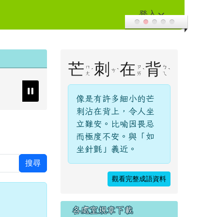
登入
右邊區域內容
芒
刺
在
背
ㄇ
ㄗ
ㄅ
ˊ
ˋ
ˋ
ˋ
ㄘ
ㄤ
ㄞ
ㄟ
像是有許多細小的芒
刺沾在背上，令人坐
立難安。比喻因畏忌
而極度不安。與「如
坐針氈」義近。
搜尋
觀看完整成語資料
各處室規章下載