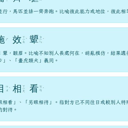
ㄚ
並行，馬匹並排一齊奔跑。比喻彼此能力或地位，彼此相
施
效
顰
ㄒ
ㄆ
ㄕ
ㄧ
ˋ
ㄧ
ˊ
ㄠ
ㄣ
；顰，皺眉。比喻不知別人長處何在，胡亂模仿，結果適
步」、「畫虎類犬」義同。
目
相
看
ㄒ
ㄇ
ㄎ
ˋ
ㄧ
ˋ
ㄨ
ㄢ
ㄤ
眼相看」、「另眼相待」。指對方已不同往日或較別人特
的對待。