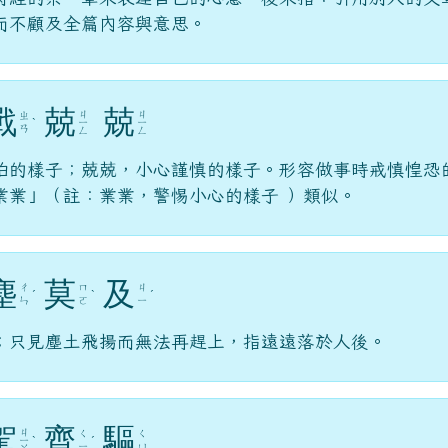
而不顧及全篇內容與意思。
戰
兢
兢
ㄐ
ㄐ
ㄓ
ˋ
ㄧ
ㄧ
ㄢ
ㄥ
ㄥ
怕的樣子；兢兢，小心謹慎的樣子。形容做事時戒慎惶恐
業業」（註：業業，警惕小心的樣子 ）類似。
塵
莫
及
ㄔ
ㄇ
ㄐ
ˊ
ˋ
ˊ
ㄣ
ㄛ
ㄧ
；只見塵土飛揚而無法再趕上，指遠遠落於人後。
駕
齊
驅
ㄐ
ㄑ
ㄑ
ㄧ
ˋ
ˊ
ㄧ
ㄩ