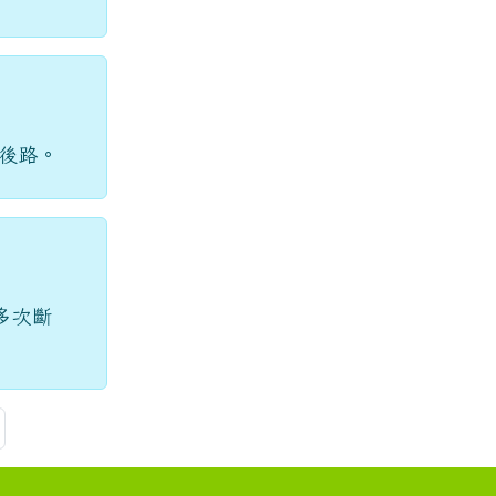
留後路。
多次斷
頁
最後頁