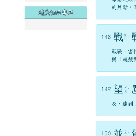
的片斷，
遺失物品專區
戰
ㄓ
148.
ˋ
ㄢ
戰戰，害
與「兢兢
望
ㄨ
149.
ˋ
ㄤ
及，達到
並
ㄅ
150.
ㄧ
ˋ